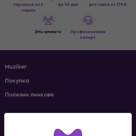
гаранция за 3
до 30 дни
доставка
от 179 €
години
3M+ клиенти
Професионален
съпорт
Muziker
Покупка
Полезни линкове
Контакти