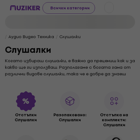
Всички категории
Аудио Видео Техника
Слушалки
Слушалки
Когато избираш слушалки, е важно да прецениш как и за
какво ще ги използваш. Разполагаме с богата гама от
различни видове слушалки, така че е добре да знаеш
отговора на този въпрос. Може би нямаш конкретна
цел и търсиш слушалки с общо предназначение. Ако
имаш нужда от помощ при избора, продължи да четеш.
Дизайн на слушалките
Слушалките се предлагат с различен дизайн в
Отстъпки
Разопакованo:
Отстъпка на
зависимост от това как изглеждат. Обикновено има
Слушалки
Слушалки
комплекти:
два вида дизайн на слушалките, а именно
на ухото
или
Слушалки
над главата и
в ухото
, известни като „наушници“.
Слушалките за глава
са удобни за носене, а звукът им