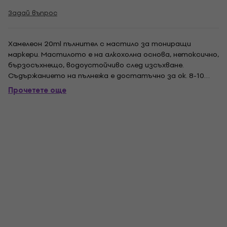
Задай въпрос
Хамелеон 20ml пълнител с мастило за тониращи
маркери. Мастилото е на алкохолна основа, нетоксично,
бързосъхнещо, водоустойчиво след изсъхване.
Съдържанието на пълнежа е достатъчно за ок. 8-10
пълнежи. Опаковката съдържа графични инструкции как
Прочетете още
да процедирате при пълнене на маркера.