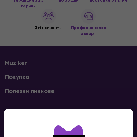
гаранция за 3
до 30 дни
доставка
от 179 €
години
3M+ клиенти
Професионален
съпорт
Muziker
Покупка
Полезни линкове
Контакти
Свържи се с нас