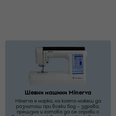
Шевни машини Minerva
Minerva е марка, на която можеш да
разчиташ при всеки бод – здрава,
прецизна и готова да се справи с