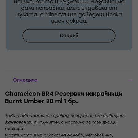
всичко, което ѝ възложиш. Независимо
дали поправяш, или създаваш от
нулата, с Minerva ще доведеш всяка
идея докрай.
Открий
Описание
Chameleon BR4 Резервни накрайници
Burnt Umber 20 ml 1 бр.
Това е автоматичен превод, генериран от софтуер:
Хамелеон
20ml пълнител с мастило за тониращи
маркери.
Мастилото е на алкохолна основа, нетоксично,