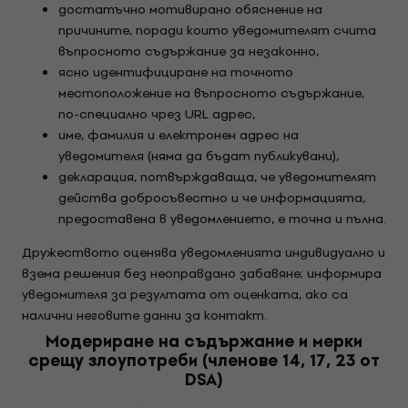
достатъчно мотивирано обяснение на
причините, поради които уведомителят счита
въпросното съдържание за незаконно,
ясно идентифициране на точното
местоположение на въпросното съдържание,
по-специално чрез URL адрес,
име, фамилия и електронен адрес на
уведомителя (няма да бъдат публикувани),
декларация, потвърждаваща, че уведомителят
действа добросъвестно и че информацията,
предоставена в уведомлението, е точна и пълна.
Дружеството оценява уведомленията индивидуално и
взема решения без неоправдано забавяне; информира
уведомителя за резултата от оценката, ако са
налични неговите данни за контакт.
Модериране на съдържание и мерки
срещу злоупотреби (членове 14, 17, 23 от
DSA)