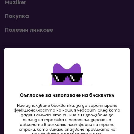
Muziker
Покупка
Полезни линкове
Контакти
Свържи се с нас
Съгласие за използване на бисквитки
Ние използваме бисквитки, за да гарантираме
функционалността на нашия уебсайт. След като
дадеш съгласието си, ние ги използваме за
анализ на трафика и персонализиране на
рекламите в рекламни платформи на трети
страни, като винаги спазваме правилата на
BG