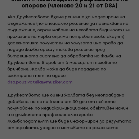
спорове (членове 20 и 21 от DSA)
Ако Дружеството вземе решение за модериране на
съдържание (по-специално решение за премахване на
съдържание, ограничаване на неговата видимост или
прилагане на мярка спрямо потребителски акаунт),
засегнатият получател на услугата има право да
подаде жалба срещу такова решение чрез
вътрешната система за обработка на жалби на
Дружеството в срок от 6 месеца от неговото
връчване. Жалба може да бъде подадена по
електронен път на адрес
dsa.pouzivatelia@muziker.com
.
Дружеството ще оцени жалбата без неоправдано
забавяне, но не по-късно от 30 дни от нейното
получаване, по недискриминационен, обективен начин
и с дължимата професионална грижа.
Жалбоподателят ще бъде информиран за резултата
от оценката, заедно с мотивите на решението.