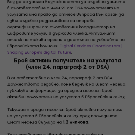
Без да се засяга възможността за съдебна защита,
в съответствие с член 21 от DSA получателят на
услугата има право да отнесе въпроса към орган за
извънсъдебно разрешаване на спорове,
сертифициран от съответния координатор на
цифровите услуги в държава членка. Актуалният
списък на такива органи е достъпен на уебсайта на
Европейската комисия:
Digital Services Coordinators |
Shaping Europe’s digital future
.
Брой активни получатели на услугата
(член 24, параграф 2 от DSA)
В съответствие с член 24, параграф 2 от DSA
Дружеството редовно, поне веднъж на шест месеца,
публикува информация за средния месечен брой
активни получатели на услугата в Европейския съюз.
Текущият среден месечен брой активни получатели
на услугата в Европейския съюз през последните
шест месеца възлиза на
1,2 милиона
.
Тази стойност е квалифицирана оценка на