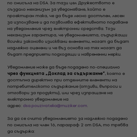
по смисъла на DSA. За тази цел Дружеството е
създало механизъм за уведомяване, който е
проектиран така, че да бъде лесно достъпен, лесен
за използване и да позволява ефективното подаване
на уведомления чрез електронни средства. Този
механизъм гарантира, че уведомленията, съдържащи
всички законово изисквани елементи, могат да бъдат
надлежно оценени и че въз основа на тях могат да
бъдат предприети подходящи и навременни мерки.
Уведомление може да бъде подадено по-специално
чрез функцията „Доклад за съдържание“
, която е
достъпна директно при отделните елементи на
потребителското съдържание (отзиви, въпроси и
отговори за продукти), или чрез изпращане на
електронно уведомление на
адрес:
dsa.pouzivatelia@muziker.com
.
За да се счита уведомлението за надлежно подадено
по смисъла на член 16, параграф 2 от DSA, то трябва
да съдържа: