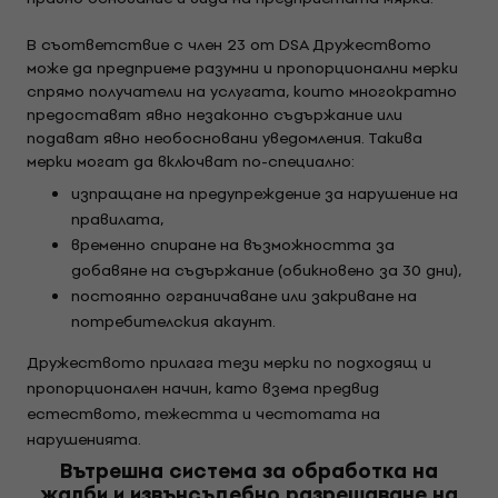
В съответствие с член 23 от DSA Дружеството
може да предприеме разумни и пропорционални мерки
спрямо получатели на услугата, които многократно
предоставят явно незаконно съдържание или
подават явно необосновани уведомления. Такива
мерки могат да включват по-специално:
изпращане на предупреждение за нарушение на
правилата,
временно спиране на възможността за
добавяне на съдържание (обикновено за 30 дни),
постоянно ограничаване или закриване на
потребителския акаунт.
Дружеството прилага тези мерки по подходящ и
пропорционален начин, като взема предвид
естеството, тежестта и честотата на
нарушенията.
Вътрешна система за обработка на
жалби и извънсъдебно разрешаване на