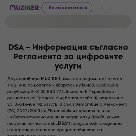
Всички категории
DSA – Информация съгласно
Регламента за цифровите
услуги
Дружеството
MUZIKER, a.s.
, със седалище Lozorno
1102, 900 55 Lozorno – квартал Ружинов, Словашка
република, ЕИК 35 840 773, вписано в Търговския
регистър на Градски съд Братислава III, отделение
Sa, вложение № 3337/B, в съответствие с Регламент
(ЕС) 2022/2065 на Европейския парламент и на
Съвета относно единния пазар на цифрови услуги
(наричан по-нататък „
DSA
“) предоставя следната
информация относно предоставянето на