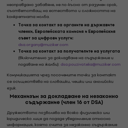
неоправдано забавяне, не по-късно от разумен срок,
съответстващ на естеството и сложността на
конкретната молба.
Точка за контакт за органите на държавите
членки, Европейската комисия и Европейския
съвет за цифрови услуги:
dsa.organy@muziker.com
Точка за контакт за получателите на услугата
(включително за докладване на съдържание и
подаване на жалби):
dsa.pouzivatelia@muziker.com
Комуникацията чрез посочените точки за контакт
се осъществява на словашки, чешки или английски
език.
Механизъм за докладване на незаконно
съдържание (член 16 от DSA)
Дружеството позволява на всяко физическо или
юридическо лице да подаде уведомление относно
информация, която счита за незаконно съдържание