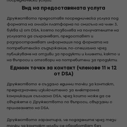
посреднически услуги.
Вид на предоставяната услуга
Дружеството предоставя посредническа услуга под
формата на онлайн платформа по смисъла на член 3,
буква и) от DSA, която позволява на получателите на
услугата да съхраняват, предоставят и
разпространяват информация под формата на
потребителско съдържание, по-специално чрез
публикуване на отзиви за продукти и клиенти, както и
на въпроси и отговори на потребители за продукти.
Единни точки за контакт (членове 11 и 12
от DSA)
Дружеството е създало единни точки за контакт,
предназначени изключително за електронна
комуникация съгласно DSA, чрез които може да се
свържете с Дружеството по въпроси, свързани с
прилагането на DSA.
Дружеството гарантира, че подадените чрез тези
точки за контакт молби се обработват без