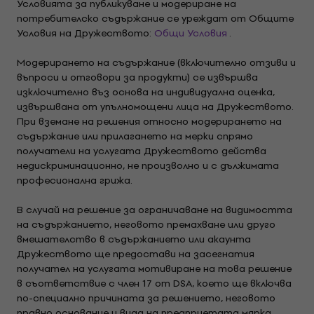
Условията за публикуване и модериране на
потребителско съдържание се уреждат от Общите
Условия на Дружеството:
Общи Условия
.
Модерирането на съдържание (включително отзиви и
въпроси и отговори за продукти) се извършва
изключително въз основа на индивидуална оценка,
извършвана от упълномощени лица на Дружеството.
При вземане на решения относно модерирането на
съдържание или прилагането на мерки спрямо
получатели на услугата Дружеството действа
недискриминационно, не произволно и с дължимата
професионална грижа.
В случай на решение за ограничаване на видимостта
на съдържанието, неговото премахване или друго
вмешателство в съдържанието или акаунта
Дружеството ще предостави на засегнатия
получател на услугата мотивиране на това решение
в съответствие с член 17 от DSA, което ще включва
по-специално причината за решението, неговото
правно основание и вида на предприетата мярка.