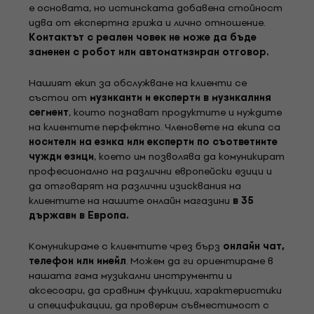
е основата, но истинската добавена стойност
идва от експертна грижа и лично отношение.
Контактът с реален човек не може да бъде
заменен с робот или автоматизиран отговор.
Нашият екип за обслужване на клиенти се
състои от
музиканти и експерти в музикалния
сегмент
, които познават продуктите и нуждите
на клиентите перфектно. Членовете на екипа са
носители на езика или експерти по съответните
чужди езици
, което им позволява да комуникират
професионално на различни европейски езици и
да отговарят на различни изисквания на
клиентите на нашите онлайн магазини
в 35
държави в Европа.
Комуникираме с клиентите чрез бърз
онлайн чат,
телефон или имейл
. Можем да ги ориентираме в
нашата гама музикални инструменти и
аксесоари, да сравним функции, характеристики
и спецификации, да проверим съвместимост с