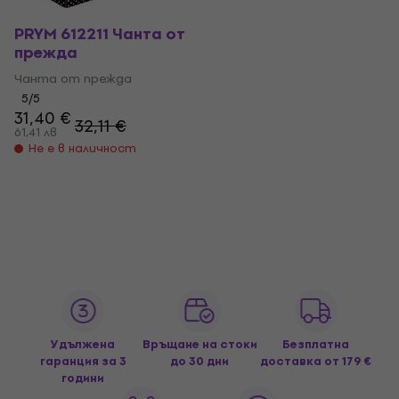
PRYM 612211 Чанта от
прежда
Чанта от прежда
5
/5
31,40 €
32,11 €
61,41 лв
Не е в наличност
Удължена
Връщане на стоки
Безплатна
гаранция за 3
до 30 дни
доставка
от 179 €
години