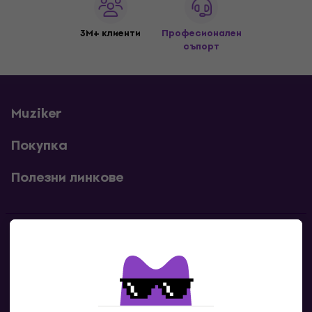
3M+ клиенти
Професионален
съпорт
Muziker
Покупка
Полезни линкове
Контакти
Свържи се с нас