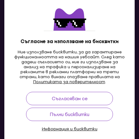
Контакти
Свържи се с нас
Съгласие за използване на бисквитки
Ние използваме бисквитки, за да гарантираме
функционалността на нашия уебсайт. След като
дадеш съгласието си, ние ги използваме за
анализ на трафика и персонализиране на
рекламите в рекламни платформи на трети
страни, като винаги спазваме правилата на
BG
Политиката за поверителност
.
Съгласявам се
Pazaruvaj - Надежден помощник за покупки
Пълни бисквитки
Информация и бисквитки
© 2004-2026 MUZIKER a.s.