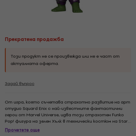
Прекратена продажба
Този продукт не се произвежда или не е част от
актуалната оферта.
Задай въпрос
От игра, която съчетава страхотно развитие на арт
студио Squard Enix с най-известните фантастични
герои от Marvel Universe, идва този страхотен Funko
Pop! фигура на зелен Хълк в технически костюм на Stark
Industries. Виниловата фигурка Хълк (Stark Tech Suit) е
Прочетете още
висока около 10 см и е опакована в илюстрирана