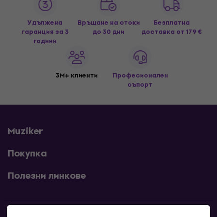
Удължена
Връщане на стоки
Безплатна
гаранция за 3
до 30 дни
доставка
от 179 €
години
3M+ клиенти
Професионален
съпорт
Muziker
Покупка
Полезни линкове