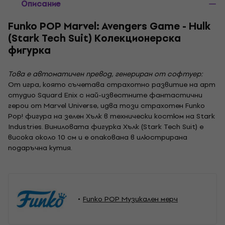
Описание
Funko POP Marvel: Avengers Game - Hulk
(Stark Tech Suit) Колекционерска
фигурка
Това е автоматичен превод, генериран от софтуер:
От игра, която съчетава страхотно развитие на арт
студио Squard Enix с най-известните фантастични
герои от Marvel Universe, идва този страхотен Funko
Pop! фигура на зелен Хълк в технически костюм на Stark
Industries. Виниловата фигурка Хълк (Stark Tech Suit) е
висока около 10 см и е опакована в илюстрирана
подаръчна кутия.
Funko POP Музикален мерч