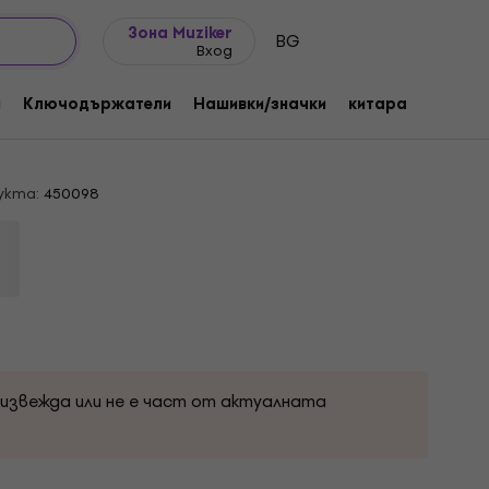
Идеи за подарък
FAQ
Muziker Блог
Зона Muziker
BG
Вход
e Police - Stewart Copeland
и
Ключодържатели
Нашивки/значки
китара
Подар
гурка
укта:
450098
оизвежда или не е част от актуалната