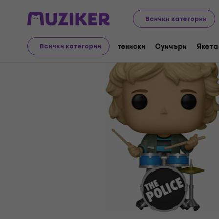
Merch
Музикален мерч
Всички категории
тениски
Суичъри
Якета
Всички категории
Прекратена продажба