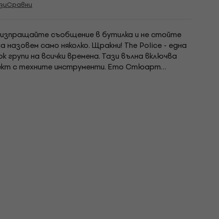
зи
Сравни
, изпращайте съобщение в бутилка и не стойте
а назовем само няколко. Щракни! The Police - една
 групи на всички времена. Тази вълна включва
лект с техните инструменти. Ето Стюарт
у, който изобразява логото на групата