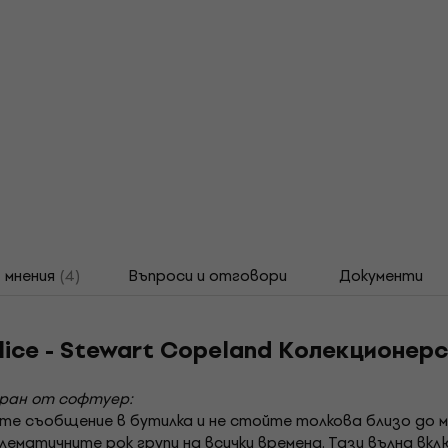
мнения
(4)
Въпроси и отговори
Документи
olice - Stewart Copeland Колекционер
иран от софтуер:
те съобщение в бутилка и не стойте толкова близо до мен
блематичните рок групи на всички времена. Тази вълна вкл