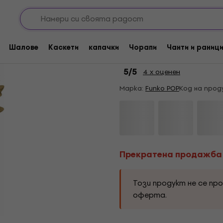
Прекратена продажба
Funko POP Rocks: Th
Шалове
Каскети
капачки
Чорапи
Чанти и раниц
Колекционерска фи
5
/5
4 x оценен
Марка:
Funko POP
Код на прод
Прекратена продажба
Този продукт не се пр
оферта.