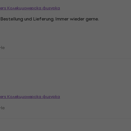
mmers Колекционерска фигурка
e Bestellung und Lieferung. Immer wieder gerne.
Не
mmers Колекционерска фигурка
Не