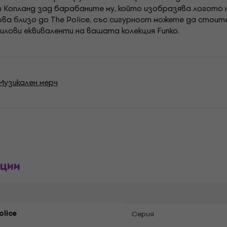
опланд зад барабаните му, който изобразява логото н
а близо до The Police, със сигурност можете да стоите
илови еквиваленти на вашата колекция Funko.
Музикален мерч
ции
olice
Cерия