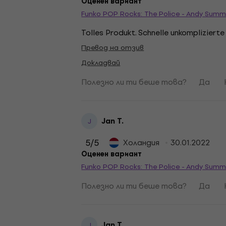
Оценен вариант
Funko POP Rocks: The Police - Andy Su
Tolles Produkt. Schnelle unkompliziert
Превод на отзив
Докладвай
Полезно ли ти беше това?
Да
Jan T.
J
5
/5
Холандия
30.01.2022
Оценен вариант
Funko POP Rocks: The Police - Andy Su
Полезно ли ти беше това?
Да
Jan T.
J