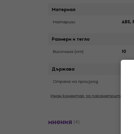
Материал
Материал
ABS, 
Размери и тегло
Bисочина (cm)
10
Държава
Страна на произход
Кита
Имам коментар за параметрите
мнения
(4)