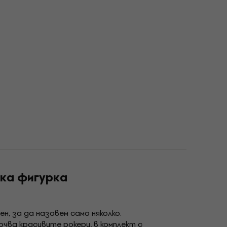
ска фигурка
, за да назовем само няколко.
ючва красивите рокери, в комплект с