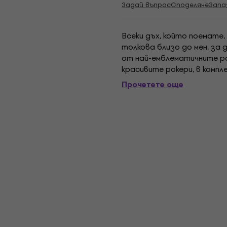
Задай въпрос
Споделяне
Запа
Всеки дъх, който поемате
толкова близо до мен, за д
от най-емблематичните рок
красивите рокери, в комп
Копланд зад барабаните м
Прочетете още
отпред....