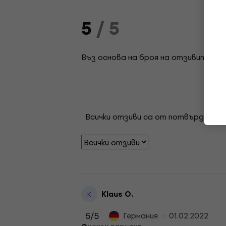
5
/ 5
Въз основа на броя на отзивите: 4
Всички отзиви са от потвърдени кл
Klaus O.
K
5
/5
Германия
01.02.2022