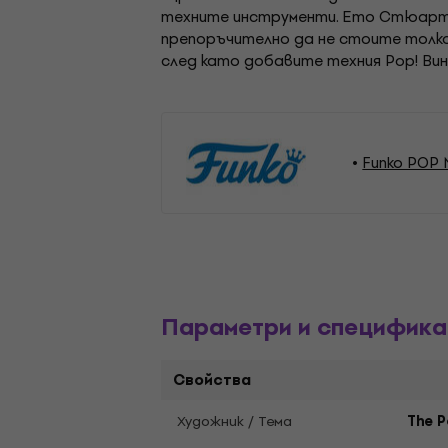
техните инструменти. Ето Стюарт К
препоръчително да не стоите толков
след като добавите техния Pop! Вин
Funko POP 
Параметри и специфика
Свойства
Художник / Тема
The P