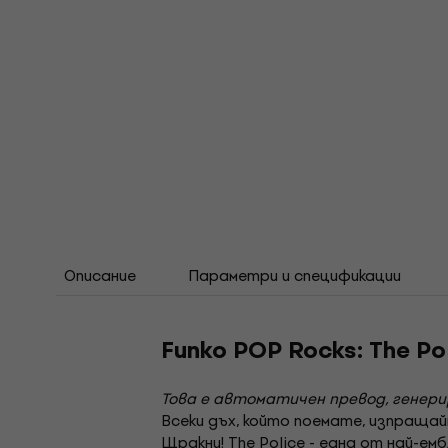
Описание
Параметри и спецификации
Funko POP Rocks: The P
Това е автоматичен превод, генер
Всеки дъх, който поемате, изпращай
Щракни! The Police - една от най-ем