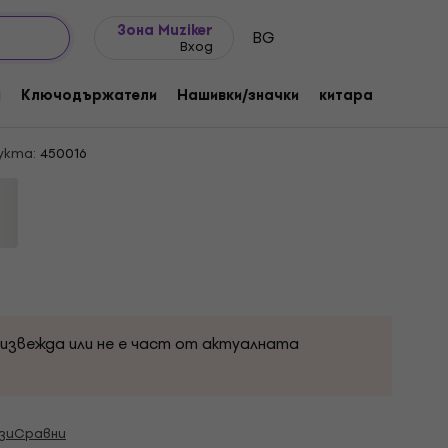
Идеи за подарък
FAQ
Muziker Блог
Зона Muziker
BG
Вход
 Drogon Колекционерска фигурка
и
Ключодържатели
Нашивки/значки
китара
Подар
укта:
450016
оизвежда или не е част от актуалната
зи
Сравни