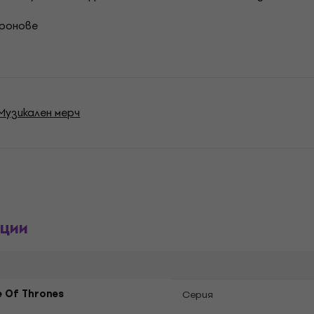
тронове
Музикален мерч
ции
 Of Thrones
Cерия