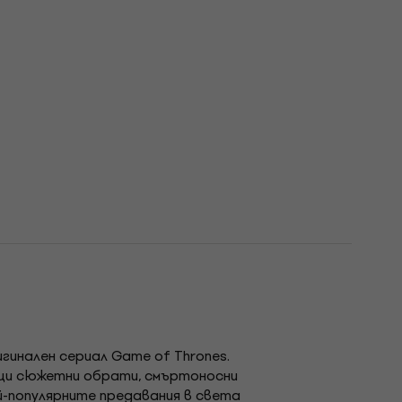
инален сериал Game of Thrones.
ащи сюжетни обрати, смъртоносни
й-популярните предавания в света