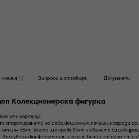
мнения
(1)
Въпроси и отговори
Документи
ogon Колекционерска фигурка
иран от софтуер:
 стартирането на революционния, печелил награди ориг
е от цял свят, които ще преживеят любимите си шокир
 вълнуващи конфронтации и епични битки от едно от на