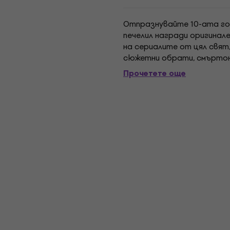
Отпразнувайте 10-ата го
печелил награди оригинал
на сериалите от цял свя
сюжетни обрати, смъртон
вълнуващи конфронтации и
Прочетете още
предавания в...