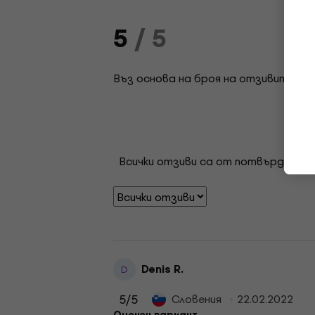
5
/ 5
Въз основа на броя на отзивите: 1
Всички отзиви са от потвърдени кл
Denis R.
D
5
/5
Словения
22.02.2022