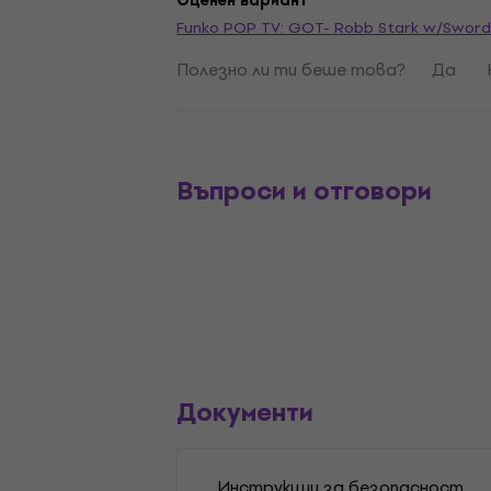
Оценен вариант
Funko POP TV: GOT- Robb Stark w/Swor
Полезно ли ти беше това?
Да
Въпроси и отговори
Документи
Инструкции за безопасност