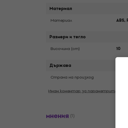
Материал
Материал
ABS, 
Размери и тегло
Bисочина (cm)
10
Държава
Страна на произход
Кита
Имам коментар за параметрите
мнения
(1)