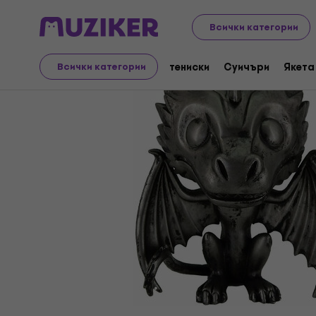
Merch
Музикален мерч
Всички категории
тениски
Суичъри
Якета
Всички категории
Прекратена продажба