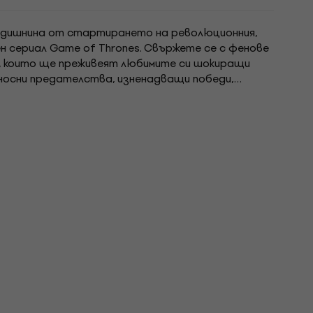
дишнина от стартирането на революционния,
ен сериал Game of Thrones. Свържете се с фенове
т, които ще преживеят любимите си шокиращи
осни предателства, изненадващи победи,
 епични битки от едно от най-популярните