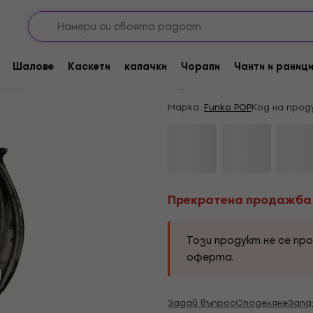
Прекратена продажба
Funko POP TV: GOT-
Шалове
Каскети
капачки
Чорапи
Чанти и раниц
5
/5
1 x оценен
Марка:
Funko POP
Код на прод
Прекратена продажба
Този продукт не се пр
оферта.
Задай въпрос
Споделяне
Запа