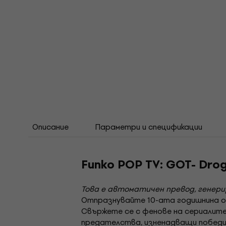
Описание
Параметри и спецификации
Funko POP TV: GOT- Dr
Това е автоматичен превод, генер
Отпразнувайте 10-ата годишнина от
Свържете се с фенове на сериалит
предателства, изненадващи победи,