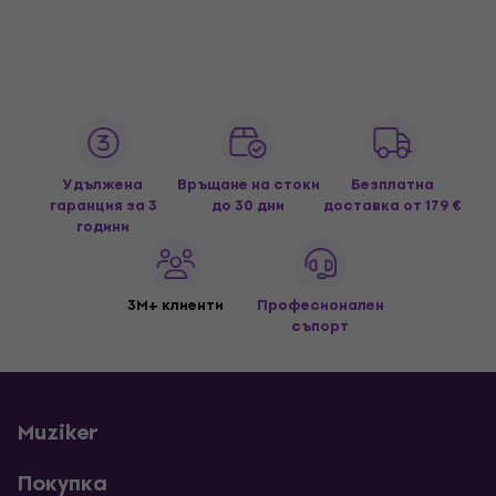
Удължена
Връщане на стоки
Безплатна
гаранция за 3
до 30 дни
доставка
от 179 €
години
3M+ клиенти
Професионален
съпорт
Muziker
Покупка