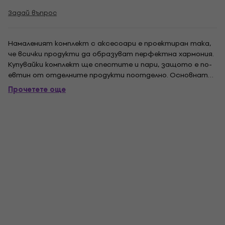
Задай въпрос
Намаленият комплект с аксесоари е проектиран така,
че всички продукти да образуват перфектна хармония.
Купувайки комплект ще спестите и пари, защото е по-
евтин от отделните продукти поотделно. Основната
снимка на комплекта е илюстративна.
Прочетете още