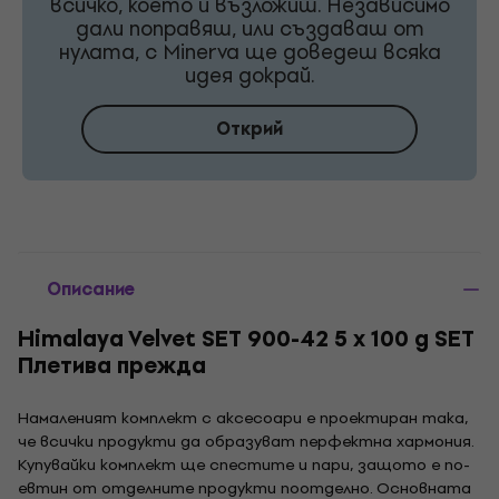
всичко, което ѝ възложиш. Независимо
дали поправяш, или създаваш от
нулата, с Minerva ще доведеш всяка
идея докрай.
Открий
Описание
Himalaya Velvet SET 900-42 5 x 100 g SET
Плетива прежда
Намаленият комплект с аксесоари е проектиран така,
че всички продукти да образуват перфектна хармония.
Купувайки комплект ще спестите и пари, защото е по-
евтин от отделните продукти поотделно. Основната