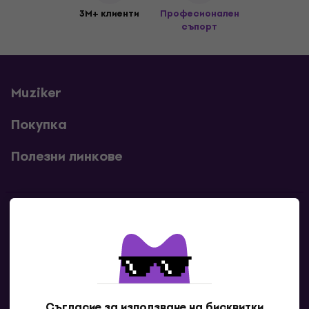
3M+ клиенти
Професионален
съпорт
Muziker
Покупка
Полезни линкове
Контакти
Свържи се с нас
Съгласие за използване на бисквитки