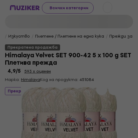
Всички категории
Изкуство
Плетене / Плетене на една кука
Прежди за п
Прекратена продажба
Himalaya Velvet SET 900-42 5 x 100 g SET
Плетива прежда
4,9
/5
593 x оценен
Марка:
Himalaya
Код на продукта:
451084
Прекратена продажба