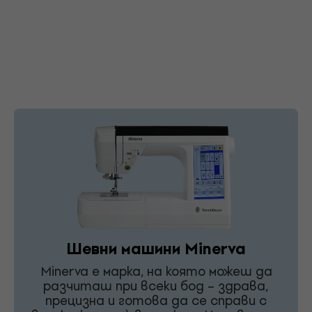
Шевни машини Minerva
Minerva е марка, на която можеш да
разчиташ при всеки бод – здрава,
прецизна и готова да се справи с