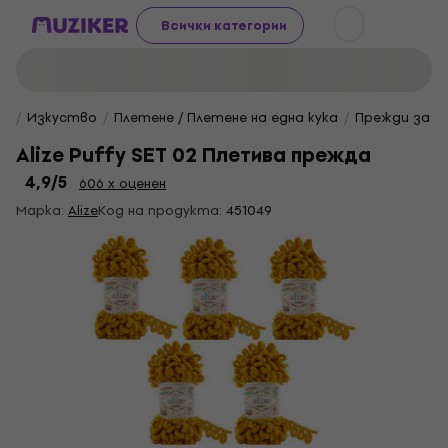
Всички категории
Изкуство
Плетене / Плетене на една кука
Прежди за п
Alize Puffy SET 02 Плетива прежда
4,9
/5
606 x оценен
Марка:
Alize
Код на продукта:
451049