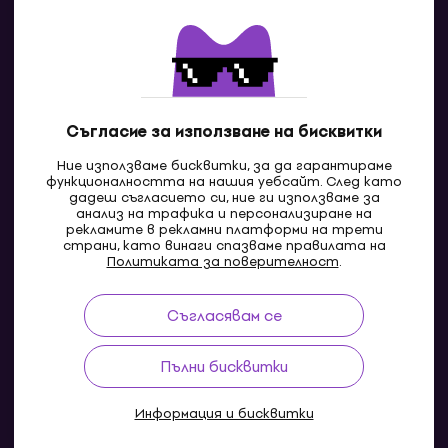
Контакти
Свържи се с нас
Съгласие за използване на бисквитки
Ние използваме бисквитки, за да гарантираме
функционалността на нашия уебсайт. След като
дадеш съгласието си, ние ги използваме за
анализ на трафика и персонализиране на
рекламите в рекламни платформи на трети
страни, като винаги спазваме правилата на
BG
Политиката за поверителност
.
Съгласявам се
Pazaruvaj - Надежден помощник за покупки
Пълни бисквитки
Информация и бисквитки
© 2004-2026 MUZIKER a.s.