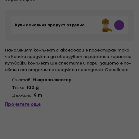
Купи основния продукт отделно
Намаленият комплект с аксесоари е проектиран така,
че всички продукти да образуват перфектна хармония.
Купувайки комплект ще спестите и пари, защото е по-
евтин от отделните продукти поотделно. Основната
снимка на комплекта е илюстративна.
Състав:
Микрополиестер
Tегло:
100 g
Дължина:
9 m
Прочетете още