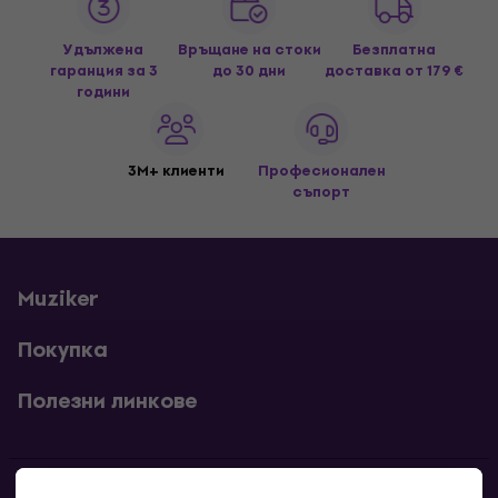
Удължена
Връщане на стоки
Безплатна
гаранция за 3
до 30 дни
доставка
от 179 €
години
3M+ клиенти
Професионален
съпорт
Muziker
Покупка
Полезни линкове