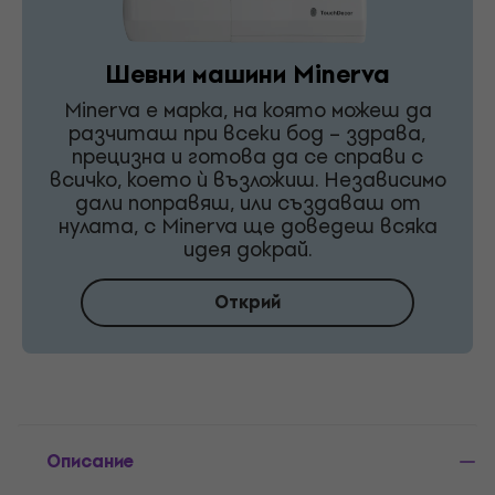
Шевни машини Minerva
Minerva е марка, на която можеш да
разчиташ при всеки бод – здрава,
прецизна и готова да се справи с
всичко, което ѝ възложиш. Независимо
дали поправяш, или създаваш от
нулата, с Minerva ще доведеш всяка
идея докрай.
Открий
Описание