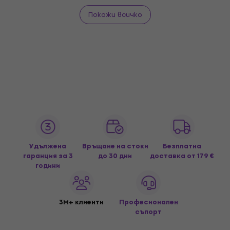
Покажи всичко
Удължена
Връщане на стоки
Безплатна
гаранция за 3
до 30 дни
доставка
от 179 €
години
3M+ клиенти
Професионален
съпорт