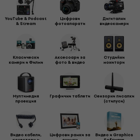
YouTube & Podcast
Цифрови
Дигитални
& Stream
фотоапарати
видеокамери
Класически
Аксесоари за
Студийни
камери и Филми
фото & видео
монитори
Мултимедия
Графични таблети
Сензорни писалки
проекция
(стилуси)
Видео кабели,
Цифрови рамки за
Видео и Graphics
конектори и
снимки
Software