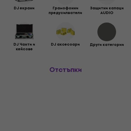
DJ екрани
Грамофонни
Защитни капаци
предусилватели
AUDIO
DJ Чанти и
DJ аксесоари
Други категории
кейсове
Отстъпки