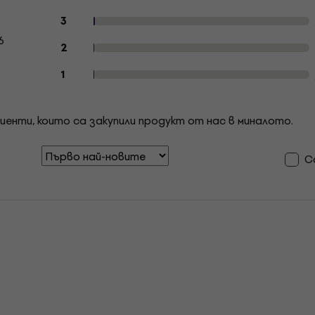
3
6
2
1
иенти, които са закупили продукт от нас в миналото.
С