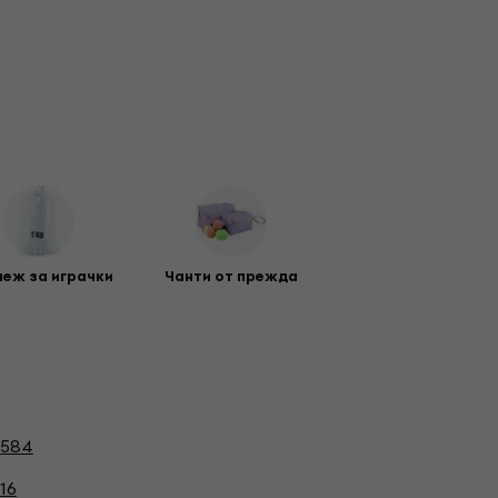
еж за играчки
Чанти от прежда
584
16