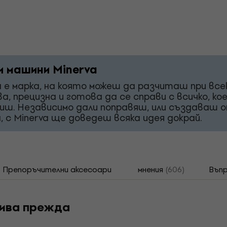
 машини Minerva
a е марка, на която можеш да разчиташ при все
ва, прецизна и готова да се справи с всичко, ко
иш. Независимо дали поправяш, или създаваш 
, с Minerva ще доведеш всяка идея докрай.
Препоръчителни аксесоари
мнения
(606)
Въпр
етива прежда