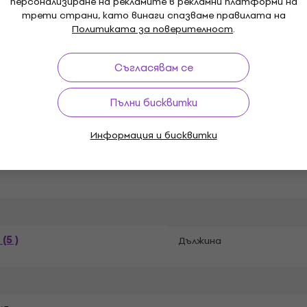
персонализиране на рекламите в рекламни платформи на
трети страни, като винаги спазваме правилата на
Политиката за поверителност
.
Сезон
Съгласявам се
ополиестер (100 %)
Цвят
Пълни бисквитки
Информация и бисквитки
(5 )
Дължина