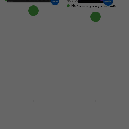
463,53 лв
Налично за изтегляне
AVID Pro Tools Studio
Perpetual License
Naturl Audio Naturl
(Дигитален продукт)
Audio AL-1 (Дигитален
продукт)
Дигитална аудио работна
станция
Студио софтуер Plug-In
ефект
4,3
/5
594 €
211 €
1 161,76 лв
412,68 лв
Налично за изтегляне
Налично за изтегляне
Audified MixChecker
ABLETON Live 12 Intro
Pro (Дигитален
(Дигитален продукт)
продукт)
Дигитална аудио работна
Студио софтуер Plug-In
станция