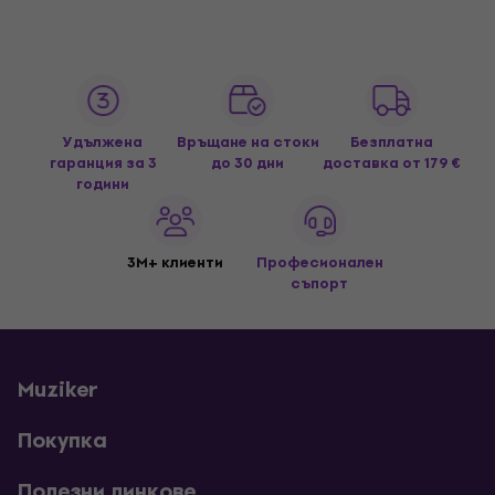
Удължена
Връщане на стоки
Безплатна
гаранция за 3
до 30 дни
доставка
от 179 €
години
3M+ клиенти
Професионален
съпорт
Muziker
Покупка
Полезни линкове