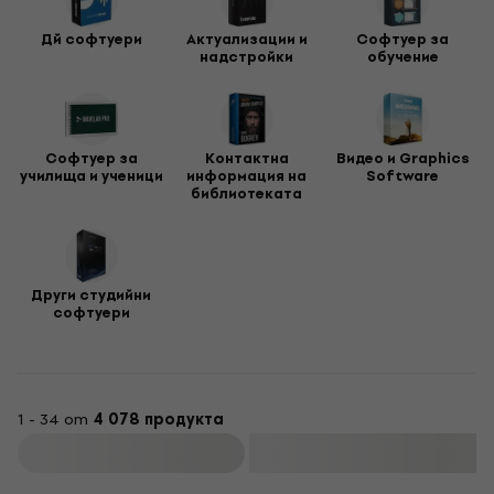
Дй софтуери
Актуализации и
Софтуер за
надстройки
обучение
Софтуер за
Контактна
Видео и Graphics
училища и ученици
информация на
Software
библиотеката
Други студийни
софтуери
1 - 34 от
4 078 продукта
Филтриране