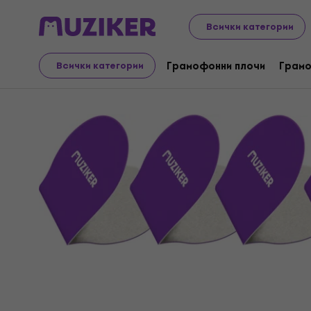
LP плочи и компактдискове
Аксесоари за винилови 
Всички категории
Грамофонни плочи
Грамо
Всички категории