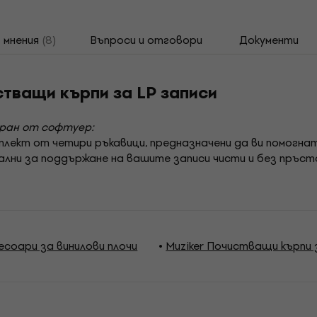
мнения
(8)
Въпроси и отговори
Документи
тващи кърпи за LP записи
иран от софтуер:
 комплект от четири ръкавици, предназначени да ви помог
деални за поддържане на вашите записи чисти и без пръст
сесоари за винилови плочи
Muziker Почистващи кърпи 