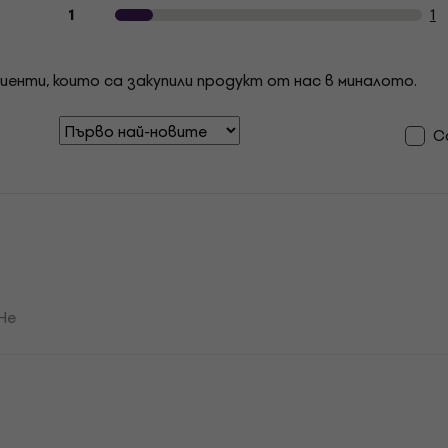
1
1
иенти, които са закупили продукт от нас в миналото.
С
Не