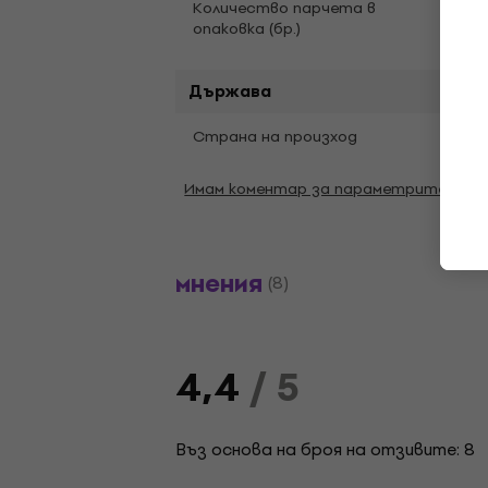
4
Kоличество парчета в
опаковка (бр.)
Държава
Страна на произход
Кита
Имам коментар за параметрите
мнения
(8)
4,4
/ 5
Въз основа на броя на отзивите: 8