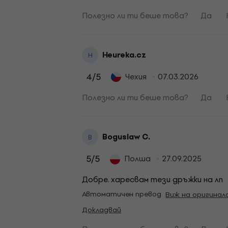
Полезно ли ти беше това?
Да
Heureka.cz
H
4
/5
Чехия
07.03.2026
Полезно ли ти беше това?
Да
Boguslaw C.
B
5
/5
Полша
27.09.2025
Добре. харесвам тези дръжки на лп
Автоматичен превод
Виж на оригинал
Докладвай