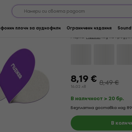
плочи
Почистващи кърпи за LP записи
Muziker MUZR63-4 П
4,35
/5
8 x оценен
фонни плочи за аудиофили
Ограничени издания
Sound
Марка:
Muziker
Код на продук
8,19 €
8,49 €
16,02 лв
В наличност > 20 бр.
Безплатна доставка над 89
В колич