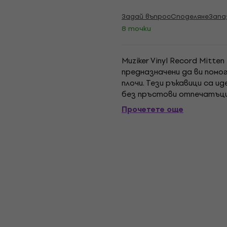
Задай въпрос
Споделяне
Запа
8 точки
Muziker Vinyl Record Mitte
предназначени да ви помо
плочи. Тези ръкавици са и
без пръстови отпечатъци,
Прочетете още