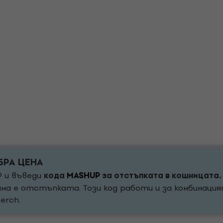
БРА ЦЕНА
P и въведи
кода
MASHUP
за отстъпката в кошницата.
яма е отстъпката. Този код работи и за комбинаци
erch.