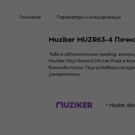
Описание
Параметри и спецификации
Muziker MUZR63-4 Почис
Това е автоматичен превод, генер
Muziker Vinyl Record Mitten Pack е
винилови плочи. Тези ръкавици са и
замърсители.
Muziker Ак