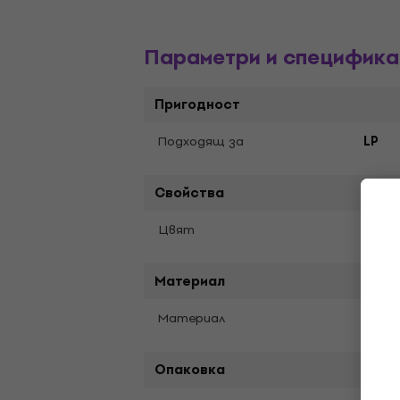
Параметри и специфика
Пригодност
Подходящ за
LP
Свойства
Лила
Цвят
Материал
Плъс
Материал
Опаковка