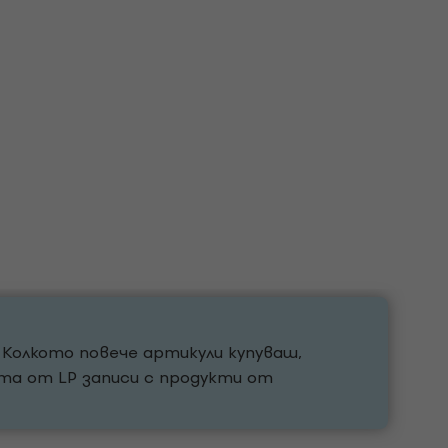
Колкото повече артикули купуваш,
ята от LP записи с продукти от