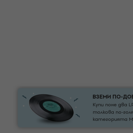
ВЗЕМИ ПО-ДО
Купи поне два L
толкова по-гол
категорията M