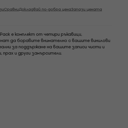
зи
Сравни
Докладвай по-добра цена
Запази цената
n Pack е комплект от четири ръкавици,
гнат да боравите внимателно с вашите винилови
деални за поддържане на вашите записи чисти и
 прах и други замърсители.