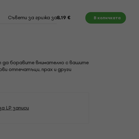
Съвети за грижа за винилови плочи
8,19 €
В количката
нат да боравите внимателно с вашите
ови отпечатъци, прах и други
за LP записи