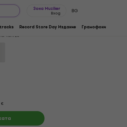
Идеи за подарък
FAQ
Muziker Блог
Зона Muziker
BG
Вход
очистващи кърпи за LP записи
tracks
Record Store Day Издание
Грамофони
Музика
та:
1161926
 €
ката