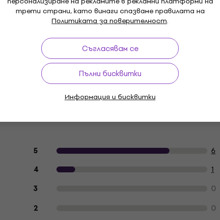
персонализиране на рекламите в рекламни платформи на
трети страни, като винаги спазваме правилата на
Политиката за поверителност
.
Съгласявам се
й
Пълни бисквитки
Информация и бисквитки
Отзиви на клиенти за продукта
6
5
1
4
0
3
0
2