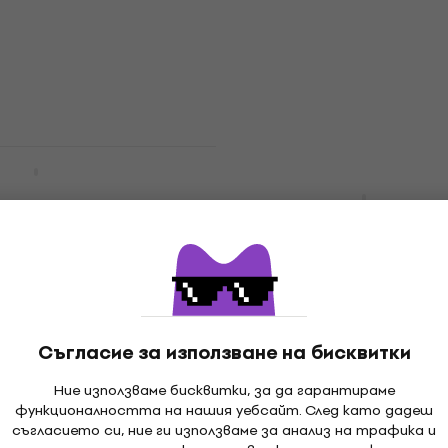
6,50 €
12,71 лв
В наличност
DG 041 Стойка за
Fender Professional Seri
m Директен - Ъглов
тара
Инструментален кабел
Инструментален кабел
4,9
/5
18,90 €
36,97 лв
В наличност
Съгласие за използване на бисквитки
essional Series 3 m
Soundking SG70 Стойка
 Ъглов
китара
Ние използваме бисквитки, за да гарантираме
ален кабел
функционалността на нашия уебсайт. След като дадеш
Стойка за китара
съгласието си, ние ги използваме за анализ на трафика и
ен кабел
4,8
/5