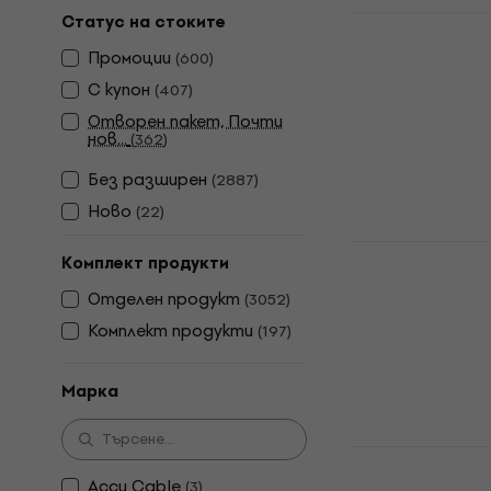
Revoltage 
Статус на стоките
китара
Промоции
(
600
)
Стойка за ки
С купон
(
407
)
4,7
/5
Отворен пакет, Почти
9,49 €
нов...
(
362
)
18,56 лв
В наличност
Без pазширен
(
2887
)
Ново
(
22
)
Revoltage 
Комплект продукти
Transporti
китара
Отделен продукт
(
3052
)
Комплект продукти
(
197
)
Стойка за ки
4,5
/5
9,09 €
Марка
17,78 лв
В наличност
Dunlop PVP 
китара
Accu Cable
(
3
)