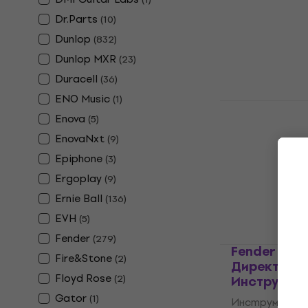
4,7
/5
Dr.Parts
(
10
)
4,89 €
Dunlop
(
832
)
9,56 лв
В наличност
Dunlop MXR
(
23
)
Duracell
(
36
)
ENO Music
(
1
)
Soundking 
Enova
(
5
)
китара
EnovaNxt
(
9
)
Стойка за ки
Epiphone
(
3
)
4,6
/5
9,69 €
Ergoplay
(
9
)
18,95 лв
Ernie Ball
В наличност
(
136
)
EVH
(
5
)
Fender
(
279
)
Fender Prof
Fire&Stone
(
2
)
Директен -
Floyd Rose
(
2
)
Инструмент
Gator
(
1
)
Инструментал