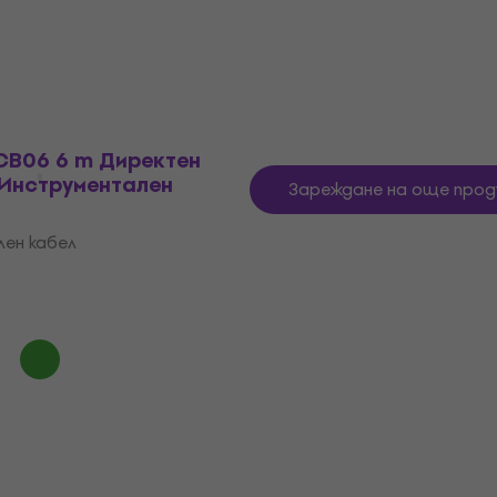
4,6
/5
2,49 €
4,87 лв
В наличност
ICB06 6 m Директен
 Инструментален
Зареждане на още прод
ен кабел