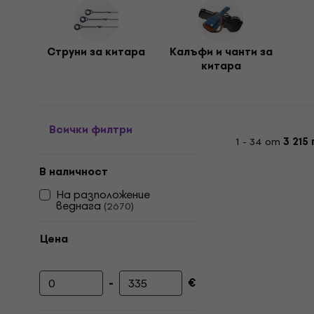
Струни за китара
Калъфи и чанти за
китара
Всички филтри
1 - 34 от
3 215
В наличност
На разположение
веднага
(
2670
)
Цена
-
€
Минимална цена
Максимална цена