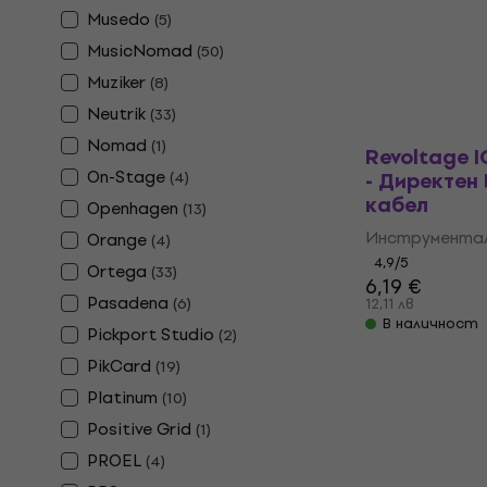
18 €
Musedo
(
5
)
35,20 лв
В наличност
MusicNomad
(
50
)
Muziker
(
8
)
Neutrik
(
33
)
Nomad
(
1
)
Revoltage 
On-Stage
- Директен
(
4
)
кабел
Openhagen
(
13
)
Инструментал
Orange
(
4
)
4,9
/5
Ortega
(
33
)
6,19 €
Pasadena
(
6
)
12,11 лв
В наличност
Pickport Studio
(
2
)
PikCard
(
19
)
Platinum
(
10
)
Positive Grid
(
1
)
PROEL
(
4
)