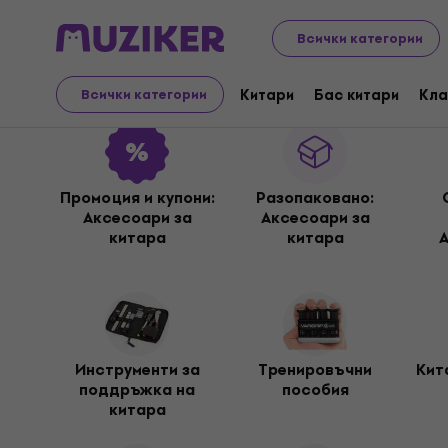
Музикални инструменти
Китари
Аксесоари за к
Всички категории
Аксесоари за китара
Китари
Бас китари
Кла
Всички категории
Промоция и купони:
Разопакованo:
Аксесоари за
Аксесоари за
китара
китара
Инструменти за
Тренировъчни
Кит
поддръжка на
пособия
китара