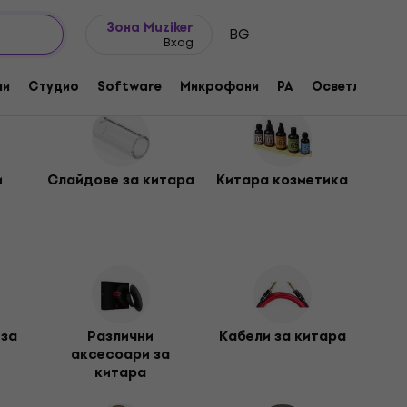
Идеи за подарък
FAQ
Muziker Блог
Зона Muziker
BG
Вход
ни
Студио
Software
Микрофони
PA
Осветление
и
Слайдове за китара
Китара козметика
 за
Различни
Кабели за китара
аксесоари за
китара