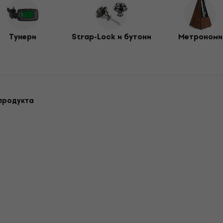
Тунери
Strap-Lock и бутони
Метрономи
 продукта
За количество отстъпка