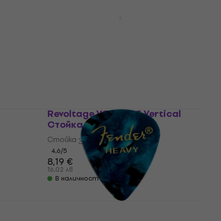
Revoltage FR02
Столче(степенка)за китара
ка за
Столче(степенка)за китара
4,9
/5
5,59 €
10,93 лв
В наличност
Revoltage VGS 2025 Vertical
Стойка за китара
Стойка за китара
4,6
/5
8,19 €
16,02 лв
В наличност
Fender 351 Shape Premiums
Перце за китара