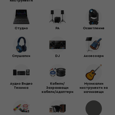
инструменти
Студио
PA
Осветление
Слушалки
DJ
Aксесоари
Аудио Видео
Кабели/
Музикални
Техника
Захранващи
инструменти за
кабели/Адаптери
начинаещи