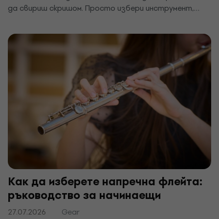
да свириш скришом. Просто избери инструмент,
който звучи на пълна сила през слушалки, или заглуши
този, който вече имаш. Ще ти покажем топ тихите
инструменти за апартамент и няколко съвета,
благодарение на които никой няма да те чуе през
стената.
Как да изберете напречна флейта:
ръководство за начинаещи
27.07.2026
Gear