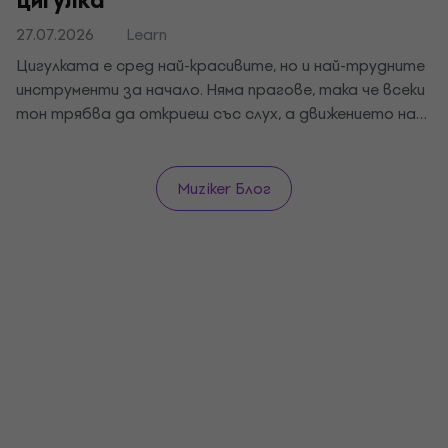
цигулка
27.07.2026
Learn
Цигулката е сред най-красивите, но и най-трудните
инструменти за начало. Няма прагове, така че всеки
тон трябва да откриеш със слух, а движението на
лъка е отделна наука. Ще ти кажем какво ти трябва,
как да започнеш с държането на цигулката и лъка и
за колко време ще изсвириш първата мелодия.
Muziker Блог