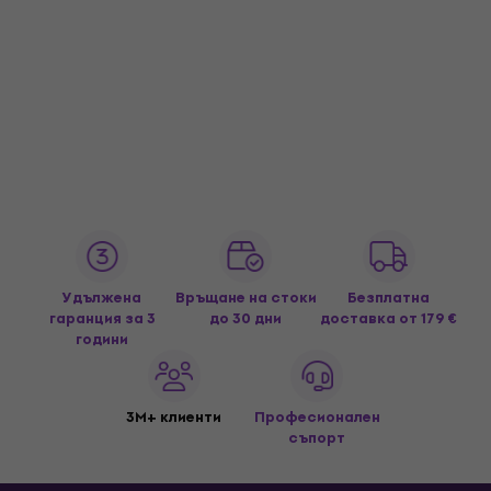
Удължена
Връщане на стоки
Безплатна
гаранция за 3
до 30 дни
доставка
от 179 €
години
3M+ клиенти
Професионален
съпорт