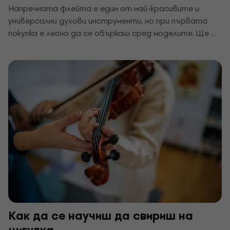
Напречната флейта е един от най-красивите и
универсални духови инструменти, но при първата
покупка е лесно да се объркаш сред моделите. Ще ти
обясним по какво се различава от блокфлейтата, на
какво да внимаваш при клапите и материала и коя
напречна флейта е подходяща за начинаещ или
дете.
Как да се научиш да свириш на