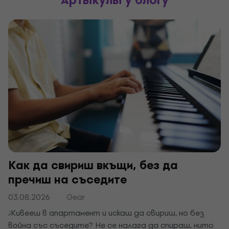
Артыкулы ў блогу
Как да свириш вкъщи, без да
пречиш на съседите
03.08.2026
Gear
Живееш в апартамент и искаш да свириш, но без
война със съседите? Не се налага да спираш, нито