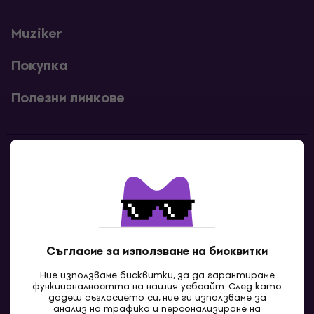
Muziker
Покупка
Полезни линкове
Контакти
Свържи се с нас
Съгласие за използване на бисквитки
Ние използваме бисквитки, за да гарантираме
функционалността на нашия уебсайт. След като
дадеш съгласието си, ние ги използваме за
анализ на трафика и персонализиране на