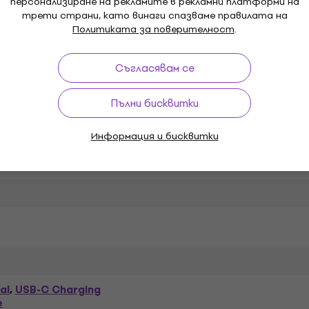
персонализиране на рекламите в рекламни платформи на
трети страни, като винаги спазваме правилата на
Политиката за поверителност
.
Мощност
Съгласявам се
IP клас на защита
Пълни бисквитки
Информация и бисквитки
SD слот
al
USB-C Charging
,
e