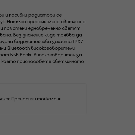
ри и пасивни радиатори се
ук. Напълно преосмислено светлинно
нни пръстени едновременно светят
вана. Без значение къде трябва да
сигурна водоустойчива защита IPX7
ими Bluetooth високоговорители
ират във всеки високоговорител за
ед което приспособете светлинното
Anker Преносими тонколони