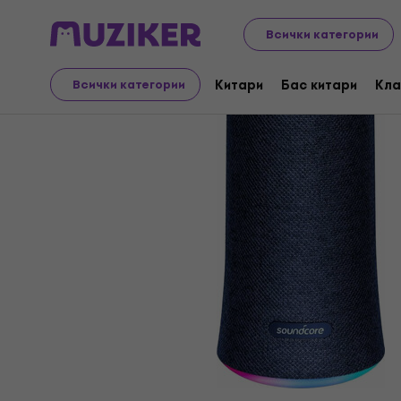
Аудио Видео Техника
Аудио
Преносимо аудио
Бе
Всички категории
Китари
Бас китари
Кла
Всички категории
Прекратена продажба