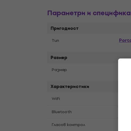
Параметри и специфика
Пригодност
Port
Tип
Размер
Medi
Pазмер
Характеристики
не
WiFi
да
Bluetooth
Гласов контрол
да