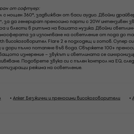
иран от софтуер:
 с мощен 360°, задвижван от баси аудио. Двойни драйве
, за да генерират преносимо парти с 20W интензивен зв
ира и блести в ритъма на вашата музика. Двойни светли
атмосферата за изпомпване на осветление от пода до та
th високоговорител Flare 2 е подходящ и готов. Супер 
д и дори пълно потапяне във вода. Свържете 100+ пренос
едващото измерение – звукът и светлината се синхрониз
вяване. Подобрете звука си с пълен контрол на EQ, сл
нотизиращи режима на осветление.
о
Anker Безжични и преносими високоговорители