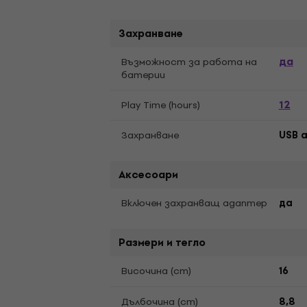
Захранване
да
Възможност за работа на
батерии
12
Play Time (hours)
Захранване
USB a
Аксесоари
Включен захранващ aдаптер
да
Размери и тегло
Bисочина (cm)
16
Дълбочина (cm)
8,8