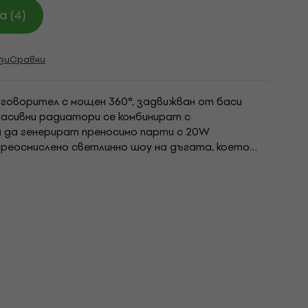
 (4)
зи
Сравни
оговорител с мощен 360°, задвижван от баси
 пасивни радиатори се комбинират с
а да генерират преносимо парти с 20W
 преосмислено светлинно шоу на дъгата, което
 в ритъма на вашата музика. Двойни светлинни