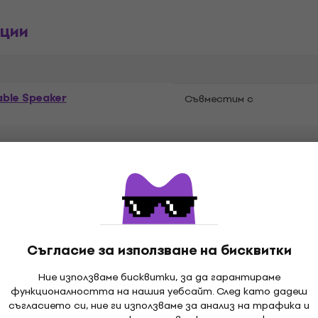
ции
able Speaker
Съвместим с
um
LAN
Съгласие за използване на бисквитки
Специални функции
Ние използваме бисквитки, за да гарантираме
функционалността на нашия уебсайт. След като дадеш
съгласието си, ние ги използваме за анализ на трафика и