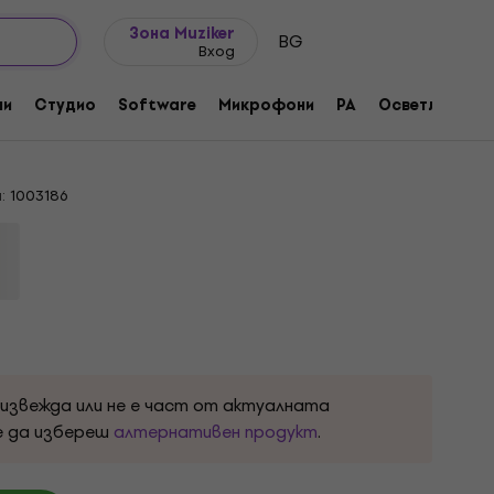
Идеи за подарък
FAQ
Muziker Блог
Зона Muziker
BG
Вход
are 2 Blue Портативна/Преносима
ни
Студио
Software
Микрофони
PA
Осветление
:
1003186
оизвежда или не е част от актуалната
е да избереш
алтернативен продукт
.