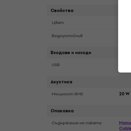
Свойства
Син
Цвят
да
Водоустойчив
Входове и изходи
да
USB
Акустика
Мощност RMS
20 W
Опаковка
Manu
Съдържание на пакета
Cabl