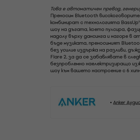
Това е автоматичен превод, генер
Преносим Bluetooth високоговорител
комбинират с технологията BassUp™
шоу на дъгата, което пулсира, фаз
надолу върху дансинга и нагоре в 
бъде музиката, преносимият Bluetoo
без усилие издържа на разливи, дъж
Flare 2, за да се забавлявате в сл
безпроблемно наелектризиращо изжи
шоу към вашето настроение с 6 хип
Anker Ауди