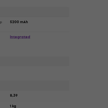
ор
5200 mAh
Integrated
8,39
1 kg