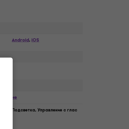
Android
iOS
,
не
Подсветка, Управление с глас