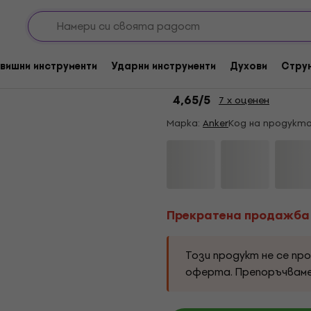
зжични и преносими високоговорители
Преносими тонколони
Прекратена продажба
Anker Soundcore Fl
вишни инструменти
Ударни инструменти
Духови
Стру
тонколона
4,65
/5
7 x оценен
Марка:
Anker
Код на продукта
Прекратена продажба
Този продукт не се пр
оферта. Препоръчвам