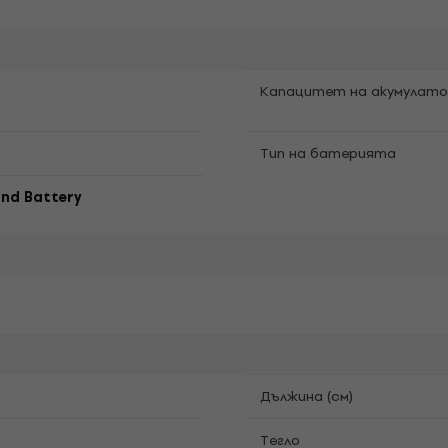
Капацитет на акумулат
Tип на батерията
nd Battery
Дължина (см)
Tегло