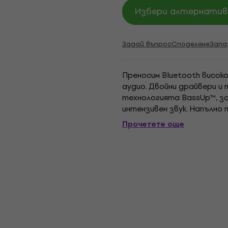
Избери алтернатива
Задай въпрос
Споделяне
Запа
Преносим Bluetooth висок
аудио. Двойни драйвери и
технологията BassUp™, з
интензивен звук. Напълно
пулсира, фазира и блести
Прочетете още
пръстени едновременно...