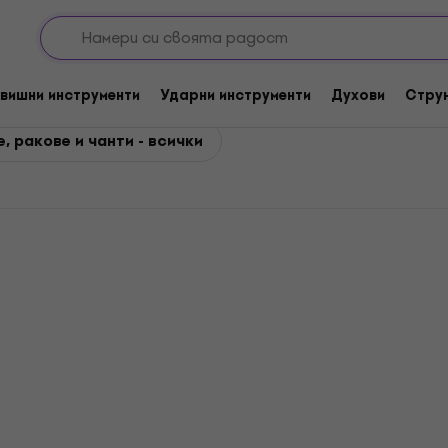
 чанти
вишни инструменти
Ударни инструменти
Духови
Стру
, ракове и чанти - всички