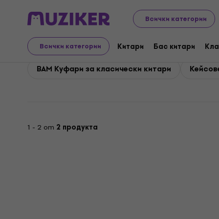
BAM
Aксесоари
BAM Кейсове, ракове и чанти
Всички категории
BAM Кейсове, ракове и
Китари
Бас китари
Кла
Всички категории
BAM Куфари за класически китари
Кейсове
1 - 2 от
2 продукта