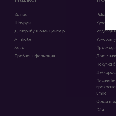
За нас
Рекламац
Шоуруми
Kупони
Дистрибуционен център
Разходи 
Affiliate
Условия 
Лого
Проследя
Правна информация
Допълнит
Покупка 
Декларац
Политика
програма
Smile
Общи тър
DSA