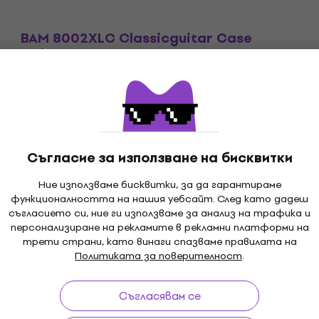
BAM 8002XLC Classicguitar Case
Куфар за класическа китара
Куфар за класическа китара
5
/5
653 €
1 277,16 лв
На път
Съгласие за използване на бисквитки
Ние използваме бисквитки, за да гарантираме
функционалността на нашия уебсайт. След като дадеш
съгласието си, ние ги използваме за анализ на трафика и
персонализиране на рекламите в рекламни платформи на
и до 30 дни
Безплатна доставка
от 179 €
3M
трети страни, като винаги спазваме правилата на
Политиката за поверителност
.
Съгласявам се
ка
Полезни линкове