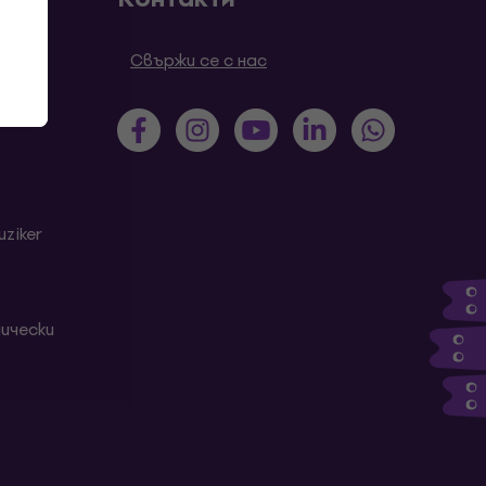
роси
Свържи се с нас
ziker
ически