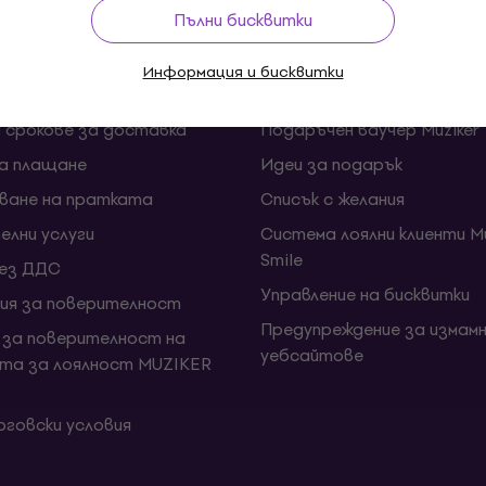
Пълни бисквитки
ии и откази от договора
FAQ - Често задавани въп
Информация и бисквитки
Muziker Блог
и срокове за доставка
Подаръчен ваучер Muziker
за плащане
Идеи за подарък
ване на пратката
Списък с желания
елни услуги
Система лоялни клиенти Mu
Smile
без ДДС
Управление на бисквитки
ия за поверителност
Предупреждение за измамн
 за поверителност на
уебсайтове
та за лоялност MUZIKER
говски условия