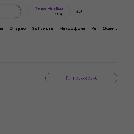
Идеи за подарък
FAQ
Muziker Блог
Зона Muziker
BG
Вход
ни
Студио
Software
Микрофони
PA
Осветление
Най-любими