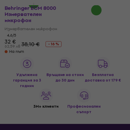
Behringer ECM 8000
Измервателен
микрофон
Измервателен микрофон
4,6
/5
32 €
38,10 €
- 16 %
62,59 лв
На път
Удължена
Връщане на стоки
Безплатна
гаранция за 3
до 30 дни
доставка
от 179 €
години
3M+ клиенти
Професионален
съпорт