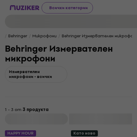
Всички категории
Behringer
Микрофони
Behringer Измервателен микрофон
Behringer Измервателен
микрофони
Измервателен
микрофони - всички
1 - 3 от
3 продукта
Филтриране
HAPPY HOUR
Като ново