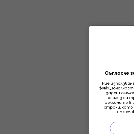
Съгласие з
Ние използвам
функционалност
дадеш съглас
анализ на т
рекламите в 
страни, като
Полити