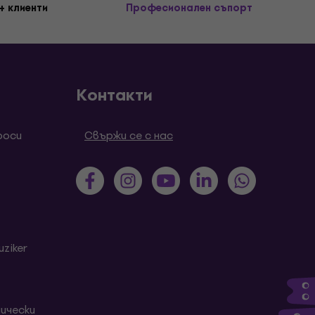
+ клиенти
Професионален съпорт
Контакти
роси
Свържи се с нас
ziker
ически