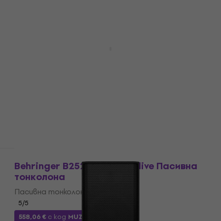
В наличност
За количество отстъпка
Behringer VP1220 Eurolive Пасивна
тонколона
Пасивна тонколона
5
/5
180 €
352,05 лв
В наличност
Като ново
Behringer B2520 PRO Eurolive Пасивна
тонколона
Пасивна тонколона
5
/5
558,06 €
с код
MUZMUZ-10