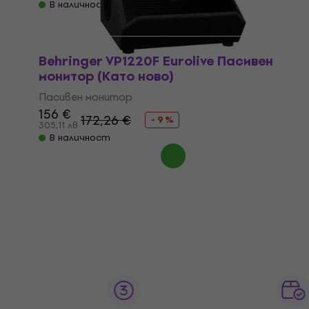
В наличност
Behringer VP1220F Eurolive Пасивен
монитор (Като ново)
Пасивен монитор
156 €
172,26 €
- 9 %
305,11 лв
В наличност