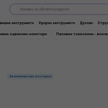
они
колони
вишни инструменти
Ударни инструменти
Духови
Стру
сивни сценични монитори
Пасивни тонколони - всич
За количество отстъпка