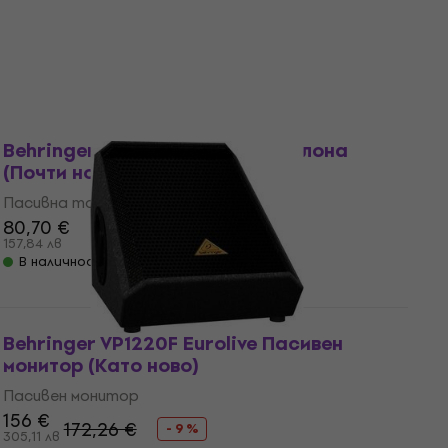
Пасивна тонколона
118 €
136,62 €
- 14 %
230,79 лв
В наличност
Като ново
Behringer PK110 Пасивна тонколона
(Почти нов)
Пасивна тонколона
80,70 €
157,84 лв
В наличност
Behringer VP1220F Eurolive Пасивен
монитор (Като ново)
Пасивен монитор
156 €
172,26 €
- 9 %
305,11 лв