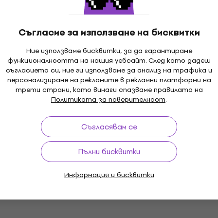
Behringer B215XL Eurolive Пасивна
тонколона (Като ново)
Съгласие за използване на бисквитки
Пасивна тонколона
166 €
169,29 €
Ние използваме бисквитки, за да гарантираме
324,67 лв
функционалността на нашия уебсайт. След като дадеш
В наличност
съгласието си, ние ги използваме за анализ на трафика и
персонализиране на рекламите в рекламни платформи на
трети страни, като винаги спазваме правилата на
Като ново
Политиката за поверителност
.
Behringer VP1220 Eurolive Пасивна
тонколона (Като ново)
Съгласявам се
Пасивна тонколона
157 €
162 €
307,07 лв
Пълни бисквитки
В наличност
Информация и бисквитки
Почти нов
Behringer B1520 PRO Eurolive Пасивна
тонколона (Като ново)