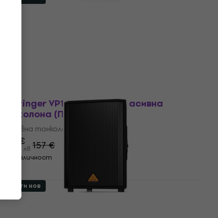
Behringer B215XL Eurolive Пасивна
тонколона (Като ново)
Пасивна тонколона
166 €
169,29 €
324,67 лв
В наличност
Като ново
Behringer VP1220 Eurolive Пасивна
тонколона (Почти нов)
Пасивна тонколона
144 €
157 €
- 8 %
281,64 лв
В наличност
Почти нов
Behringer VS1220 Eurolive Пасивна
тонколона (Като ново)