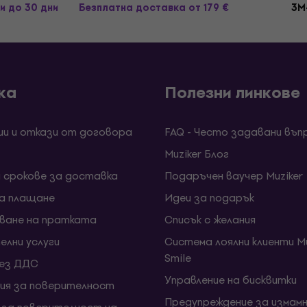
и до 30 дни
Безплатна доставка
от 179 €
3M
ка
Полезни линкове
ии и откази от договора
FAQ - Често задавани въп
Muziker Блог
и срокове за доставка
Подаръчен ваучер Muziker
за плащане
Идеи за подарък
ване на пратката
Списък с желания
елни услуги
Система лоялни клиенти Mu
Smile
без ДДС
Управление на бисквитки
ия за поверителност
Предупреждение за измамн