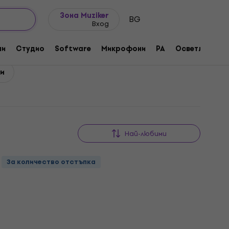
Идеи за подарък
FAQ
Muziker Блог
Зона Muziker
BG
Вход
ни
Студио
Software
Микрофони
PA
Осветление
ки
Най-любими
За количество отстъпка