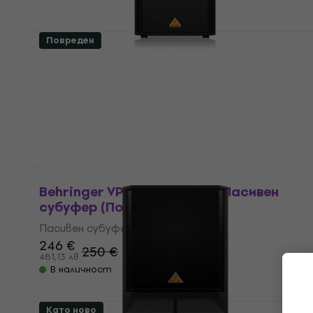
Повреден
Behringer VP1520 Eurolive Пасивна
тонколона (Като ново)
Пасивна тонколона
227 €
443,97 лв
В наличност
Като ново
Behringer VP1800S Eurolive Пасивен
субуфер (Повреден)
Пасивен субуфер
246 €
250 €
481,13 лв
В наличност
Като ново