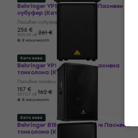
Behringer VP1800S Eurolive Пасивен
субуфер (Като ново)
Пасивен субуфер
256 €
261 €
500,69 лв
В наличност
Като ново
Behringer VP1220 Eurolive Пасивна
тонколона (Като ново)
Пасивна тонколона
157 €
162 €
307,07 лв
В наличност
Като ново
Behringer B1520 PRO Eurolive Пасивна
тонколона (Като ново)