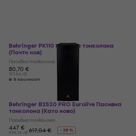
Пасивна тонколона
286 €
559,37 лв
В наличност
Като ново
Behringer PK110 Пасивна тонколона
(Почти нов)
Пасивна тонколона
80,70 €
157,84 лв
В наличност
Behringer B2520 PRO Eurolive Пасивна
тонколона (Като ново)
Пасивна тонколона
447 €
617,04 €
- 28 %
874,26 лв