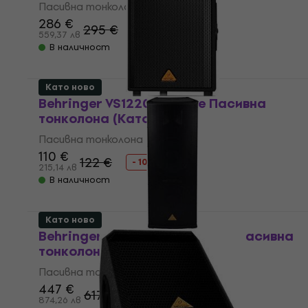
Пасивна тонколона
286 €
295 €
559,37 лв
В наличност
Като ново
Behringer VS1220 Eurolive Пасивна
тонколона (Като ново)
Пасивна тонколона
110 €
122 €
- 10 %
215,14 лв
В наличност
Като ново
Behringer B2520 PRO Eurolive Пасивна
тонколона (Като ново)
Пасивна тонколона
447 €
617,04 €
- 28 %
874,26 лв