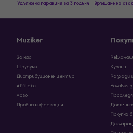
Удължена гаранция за 3 години
Връщане на сток
Muziker
Покуп
За нас
Рекламац
Шоуруми
Kупони
Дистрибуционен център
Разходи 
Affiliate
Условия 
Лого
Проследя
Правна информация
Допълнит
Покупка 
Декларац