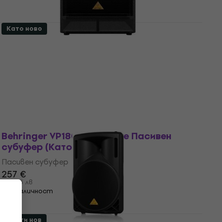
Като ново
Behringer VP1800S Eurolive Пасивен
субуфер (Само разопакован)
Пасивен субуфер
267 €
522,21 лв
В наличност
Като ново
Behringer VP1800S Eurolive Пасивен
субуфер (Като ново)
Пасивен субуфер
257 €
502,65 лв
В наличност
Почти нов