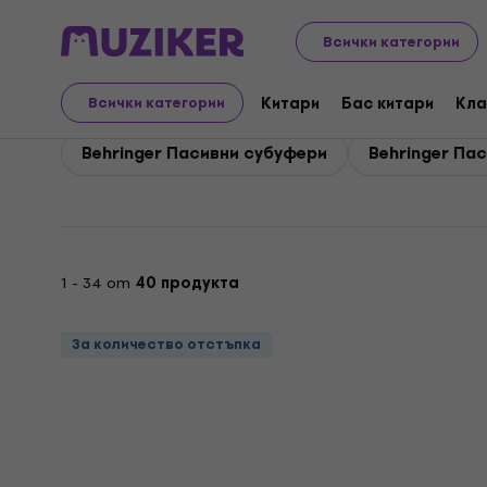
Behringer
PA
Тонколони
Behringer Пасивни тонкол
Всички категории
Behringer Пасивни тон
Китари
Бас китари
Кла
Всички категории
Behringer Пасивни субуфери
Behringer Па
1 - 34 от
40 продукта
За количество отстъпка