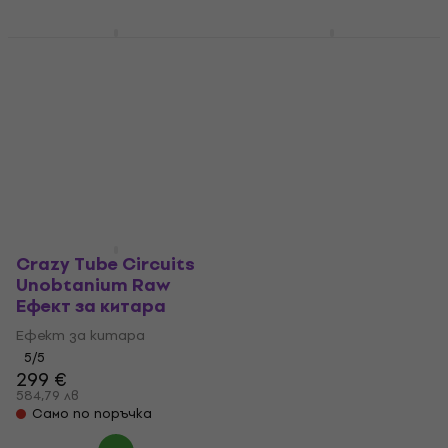
Crazy Tube Circuits
Crazy Tube Circuits
Splash VIII Eфект за
Ziggy 2 Eфект за
китара
китара
Eфект за китара
Eфект за китара
209 €
198 €
408,77 лв
387,25 лв
Само по поръчка
Само по поръчка
Crazy Tube Circuits
Unobtanium Raw
Eфект за китара
Eфект за китара
5
/5
299 €
584,79 лв
Само по поръчка