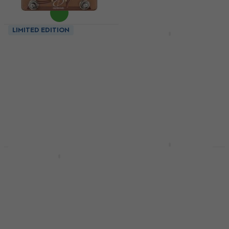
LIMITED EDITION
Crazy Tube Circuits
Crazy Tube Circuits
ORAMA Eфект за
Mirage Jr SET Eфект
китара (Като ново)
за китара
Eфект за китара
Eфект за китара
267 €
230 €
276 €
242 €
- 5 %
522,21 лв
449,84 лв
В наличност
В наличност
Crazy Tube Circuits
TRIPTYCHON
Crazy Tube Circuits
Мултиефект за
Unobtanium Eфект за
китара
китара
Мултиефект за китара
Eфект за китара
322 €
5
/5
629,78 лв
275 €
На склад при доставчика