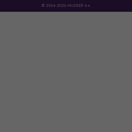
© 2004-2026 MUZIKER a.s.