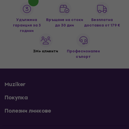
Удължена
Връщане на стоки
Безплатна
гаранция за 3
до 30 дни
доставка
от 179 €
години
3M+ клиенти
Професионален
съпорт
Muziker
Покупка
Полезни линкове