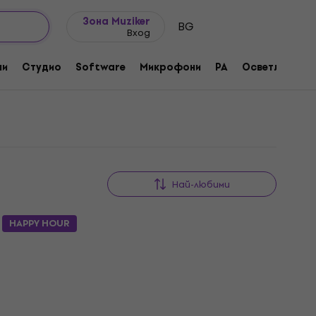
Идеи за подарък
FAQ
Muziker Блог
o Комплекти от струни за бас китара 050+
Зона Muziker
BG
Вход
0+
ни
Студио
Software
Микрофони
PA
Осветление
Най-любими
HAPPY HOUR