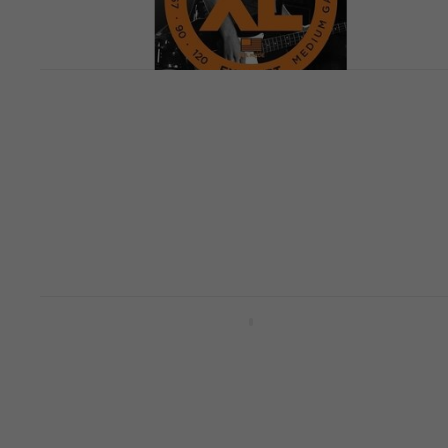
D'Addario EXL160BT Струни за бас
китара
Струни за бас китара
4,8
/5
19,90 €
38,92 лв
В наличност
D'Addario EPS230 Струни за бас
китара
Струни за бас китара
4,8
/5
26 €
с код
MUZMUZ-35
41,88 €