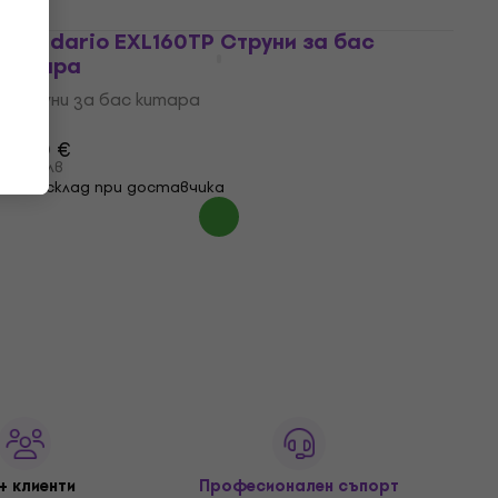
D'Addario EXL160TP Струни за бас
китара
Струни за бас китара
4,8
/5
37,10 €
72,56 лв
На склад при доставчика
+ клиенти
Професионален съпорт