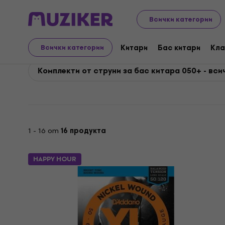
D'Addario
Бас китари
Струни за бас китари
Ко
Всички категории
D'Addario Комплекти о
Китари
Бас китари
Кла
Всички категории
Комплекти от струни за бас китара 050+ - вси
1 - 16 от
16 продукта
HAPPY HOUR