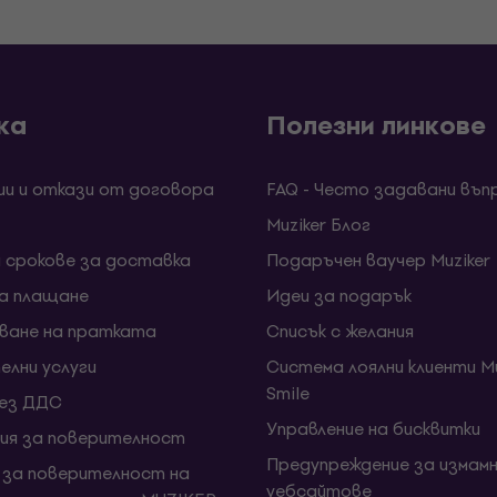
ка
Полезни линкове
ии и откази от договора
FAQ - Често задавани въп
Muziker Блог
и срокове за доставка
Подаръчен ваучер Muziker
за плащане
Идеи за подарък
ване на пратката
Списък с желания
елни услуги
Система лоялни клиенти Mu
Smile
без ДДС
Управление на бисквитки
ия за поверителност
Предупреждение за измамн
 за поверителност на
уебсайтове