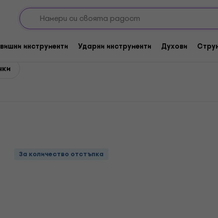
мплекти от 4 струни за електрическа бас китара
D'Addari
т струни за бас китара 05
вишни инструменти
Ударни инструменти
Духови
Стру
чки
За количество отстъпка