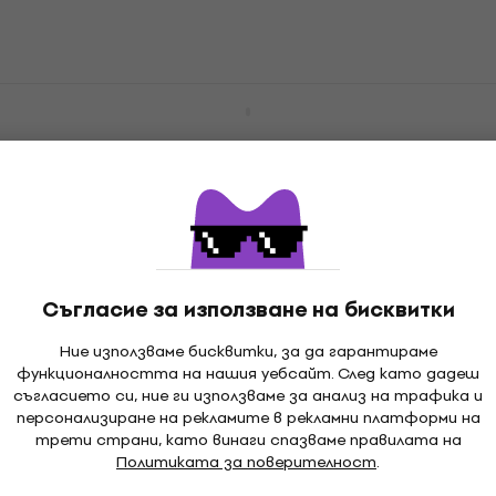
55,90 лв
В наличност
D'Addario ETB92M Струни за бас
китара
Струни за бас китара
74,41 €
с код
MUZMUZ-20
96,64 €
189,01 лв
В наличност
Съгласие за използване на бисквитки
D'Addario NYXL50105 Струни за бас
Само разопакован
китара
Ние използваме бисквитки, за да гарантираме
функционалността на нашия уебсайт. След като дадеш
Струни за бас китара
съгласието си, ние ги използваме за анализ на трафика и
42,20 €
42,90 €
персонализиране на рекламите в рекламни платформи на
82,54 лв
трети страни, като винаги спазваме правилата на
В наличност
Политиката за поверителност
.