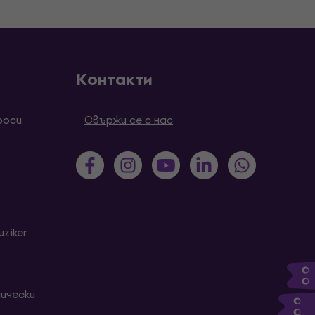
Контакти
роси
Свържи се с нас
ziker
ически