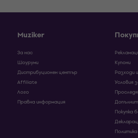
Muziker
Покуп
За нас
Рекламац
Шоуруми
Kупони
Дистрибуционен център
Разходи 
Affiliate
Условия 
Лого
Проследя
Правна информация
Допълнит
Покупка 
Декларац
Политика