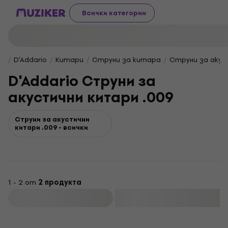
Всички категории
D'Addario
Китари
Струни за китара
Струни за акус
D'Addario Струни за
акустични китари .009
Струни за акустични
китари .009 - всички
1 - 2 от
2 продукта
Филтриране
За количество отстъпка