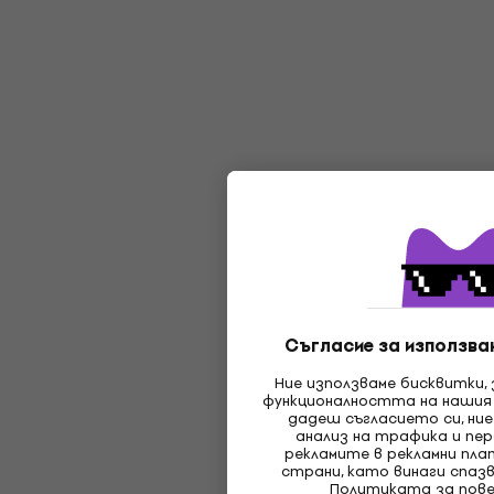
Съгласие за използван
Ние използваме бисквитки,
функционалността на нашия
дадеш съгласието си, ние
анализ на трафика и пер
рекламите в рекламни пл
страни, като винаги спаз
Политиката за пов