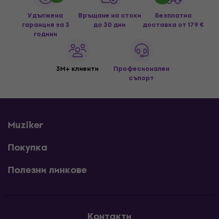
Удължена
Връщане на стоки
Безплатна
гаранция за 3
до 30 дни
доставка
от 179 €
години
3M+ клиенти
Професионален
съпорт
Muziker
Покупка
Полезни линкове
Контакти