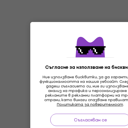
Съгласие за използване на бискви
Ние използваме бисквитки, за да гарант
функционалността на нашия уебсайт. Сле
дадеш съгласието си, ние ги използвам
анализ на трафика и персонализиране
рекламите в рекламни платформи на т
страни, като винаги спазваме правилат
Политиката за поверителност
.
Съгласявам се