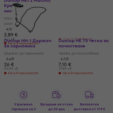
Dunlop HE72 Масло/
Dunlop HE 56
Крем за духови
КОМПЛЕКТ ЗА
инструменти
ПОЧИСТВАНЕ
Масло/Крем за духови
КОМПЛЕКТ ЗА ПОЧИСТВАНЕ
инструменти
3,7
/5
9,16 €
4,9
/5
17,92 лв
3,89 €
Не е в наличност
7,61 лв
Dunlop HH-1 Държач
Dunlop HE 75 Четка за
Не е в наличност
за хармоника
почистване
Държач за хармоника
Четка за почистване
2,4
/5
4,7
/5
26 €
7,10 €
50,85 лв
13,89 лв
Не е в наличност
Не е в наличност
Удължена
Връщане на стоки
Безплатна
гаранция за 3
до 30 дни
доставка
от 179 €