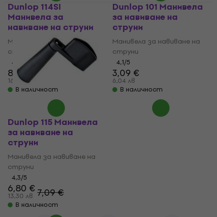
Dunlop 114SI
Dunlop 101 Манивела
Манивела за
за навиване на
навиване на струни
струни
Манивела за навиване на
Манивела за навиване на
струни
струни
4,5
/5
4,1
/5
8,19 €
3,09 €
9,59 €
16,02 лв
6,04 лв
В наличност
В наличност
Dunlop 115 Манивела
за навиване на
струни
Манивела за навиване на
струни
4,3
/5
6,80 €
7,09 €
13,30 лв
В наличност