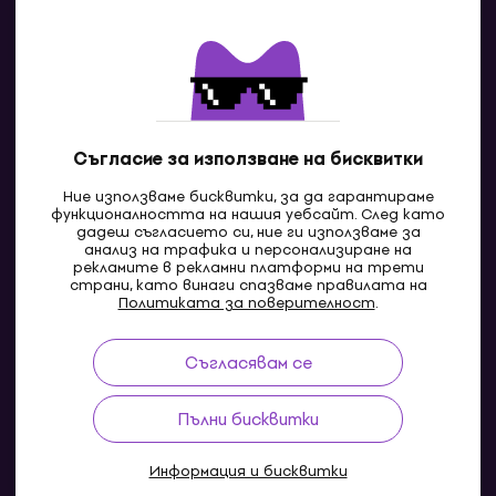
Контакти
Свържи се с нас
Съгласие за използване на бисквитки
Ние използваме бисквитки, за да гарантираме
функционалността на нашия уебсайт. След като
дадеш съгласието си, ние ги използваме за
анализ на трафика и персонализиране на
рекламите в рекламни платформи на трети
страни, като винаги спазваме правилата на
BG
Политиката за поверителност
.
Съгласявам се
Pazaruvaj - Надежден помощник за покупки
Пълни бисквитки
Информация и бисквитки