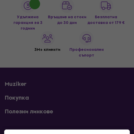
Удължена
Връщане на стоки
Безплатна
гаранция за 3
до 30 дни
доставка
от 179 €
години
3M+ клиенти
Професионален
съпорт
Muziker
Покупка
Полезни линкове