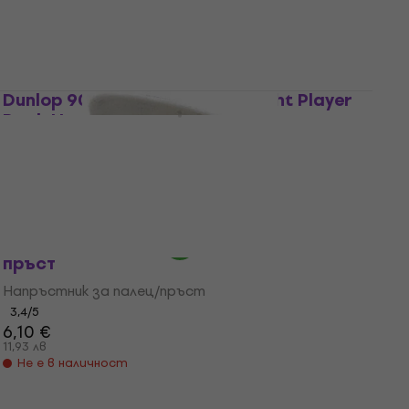
Dunlop 9072P Ultex Medium Right Player
Pack Напръстник за палец/пръст
Напръстник за палец/пръст
4,5
/5
10,20 €
19,95 лв
В наличност
Dunlop 9002P Напръстник за палец/
пръст
Напръстник за палец/пръст
3,4
/5
6,10 €
11,93 лв
Не е в наличност