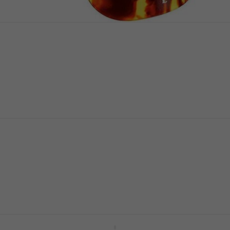
Dunlop 9023R Напръстник за палец/
пръст
Напръстник за палец/пръст
4,6
/5
1,89 €
2,29 €
3,70 лв
В наличност
Dunlop 9206R Напръстник за палец/
пръст
Напръстник за палец/пръст
4,7
/5
1,99 €
3,89 лв
В наличност
Dunlop 33R020 Напръстник за палец/