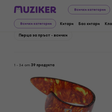
Dunlop
Китари
Аксесоари за китара
Перца за
Всички категории
Dunlop Перцa за пръс
Китари
Бас китари
Кла
Всички категории
Перцa за пръст - всички
1 - 34 от
39 продукта