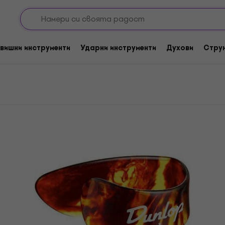
 китара
Dunlop Перцa за пръст
т
вишни инструменти
Ударни инструменти
Духови
Стру