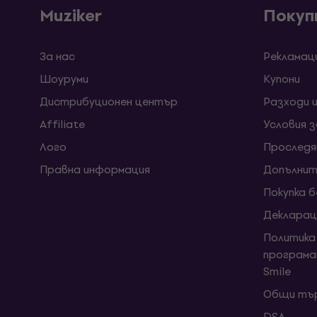
Muziker
Покуп
За нас
Рекламац
Шоуруми
Kупони
Дистрибуционен център
Разходи 
Affiliate
Условия 
Лого
Проследя
Правна информация
Допълнит
Покупка 
Декларац
Политика
програма
Smile
Общи тър
DSA