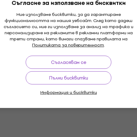
Съгласие за използване на бисквитки
В наличност
Ние използваме бисквитки, за да гарантираме
функционалността на нашия уебсайт. След като дадеш
Dunlop Z9002 M 20 Zookie Напръстник
съгласието си, ние ги използваме за анализ на трафика и
за палец/пръст
персонализиране на рекламите в рекламни платформи на
Напръстник за палец/пръст
трети страни, като винаги спазваме правилата на
Политиката за поверителност
.
4,3
/5
3,59 €
7,02 лв
Съгласявам се
В наличност
Пълни бисквитки
Информация и бисквитки
Dunlop HE113P Напръстник за палец/
пръст
Напръстник за палец/пръст
4,9
/5
7,30 €
14,28 лв
В наличност