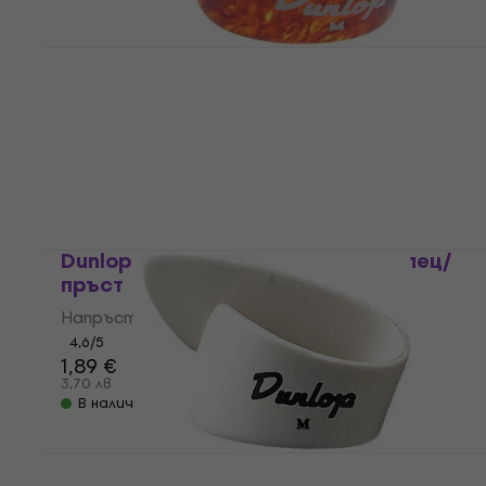
Dunlop 9022R Напръстник за палец/
пръст
Напръстник за палец/пръст
4,5
/5
1,89 €
3,70 лв
В наличност
Dunlop 33R018 Напръстник за палец/
пръст
Напръстник за палец/пръст
4,6
/5
1,89 €
3,70 лв
В наличност
Dunlop 9002R Напръстник за палец/