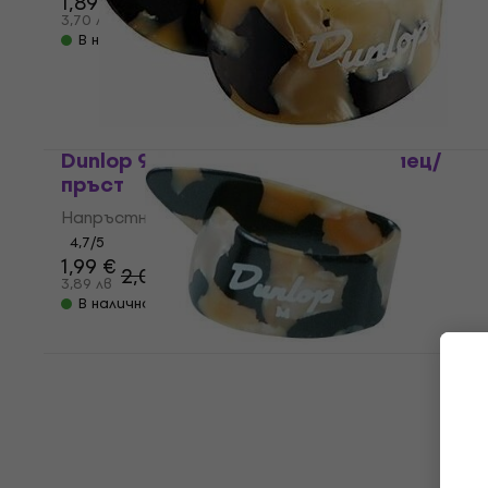
1,89 €
3,70 лв
В наличност
Dunlop 9216R Напръстник за палец/
пръст
Напръстник за палец/пръст
4,7
/5
1,99 €
2,09 €
3,89 лв
В наличност
Dunlop 9215R Напръстник за палец/
пръст
Напръстник за палец/пръст
4,9
/5
1,99 €
3,89 лв