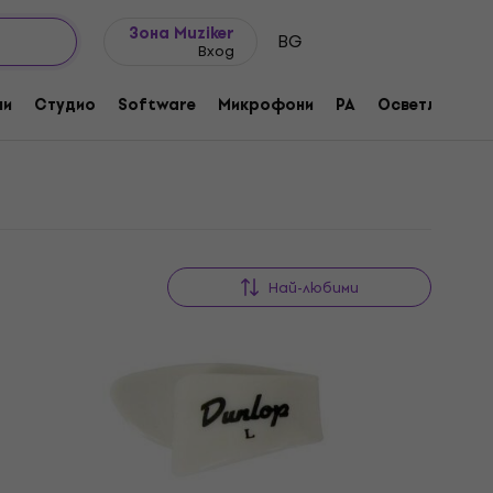
Идеи за подарък
FAQ
Muziker Блог
Зона Muziker
BG
Вход
ни
Студио
Software
Микрофони
PA
Осветление
Най-любими