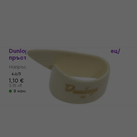
пръст
Напръстник за палец/пръст
4,6
/5
1,89 €
3,70 лв
В наличност
Dunlop 33R025 Напръстник за палец/
пръст
Напръстник за палец/пръст
4,6
/5
1,10 €
2,15 лв
В наличност
Dunlop 9205R Напръстник за палец/
пръст
Напръстник за палец/пръст
4,4
/5