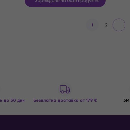
Зареждане на още продукти
2
1
и до 30 дни
Безплатна доставка
от 179 €
3M