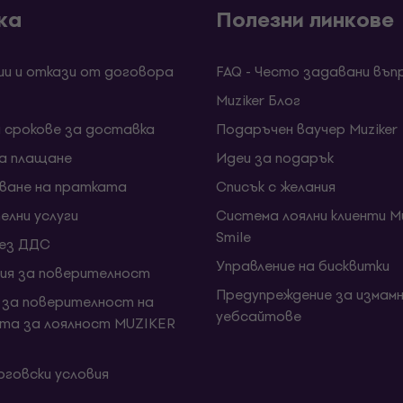
ка
Полезни линкове
ии и откази от договора
FAQ - Често задавани въп
Muziker Блог
и срокове за доставка
Подаръчен ваучер Muziker
за плащане
Идеи за подарък
ване на пратката
Списък с желания
елни услуги
Система лоялни клиенти Mu
Smile
без ДДС
Управление на бисквитки
ия за поверителност
Предупреждение за измамн
 за поверителност на
уебсайтове
та за лоялност MUZIKER
говски условия