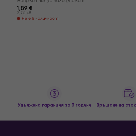
Напръстник за палец/пръст
1,89 €
3,70 лв
Не е в наличност
Удължена гаранция за 3 години
Връщане на сток