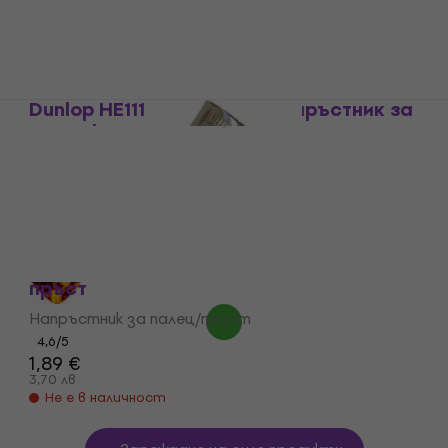
Dunlop HE111 Herco Light Напръстник за
палец/пръст
Напръстник за палец/пръст
4,8
/5
2,49 €
4,87 лв
В наличност
Dunlop 33R0225 Напръстник за палец/
пръст
Напръстник за палец/пръст
4,6
/5
1,89 €
3,70 лв
Не е в наличност