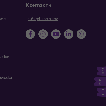
Контакти
роси
Свържи се с нас
ziker
ически