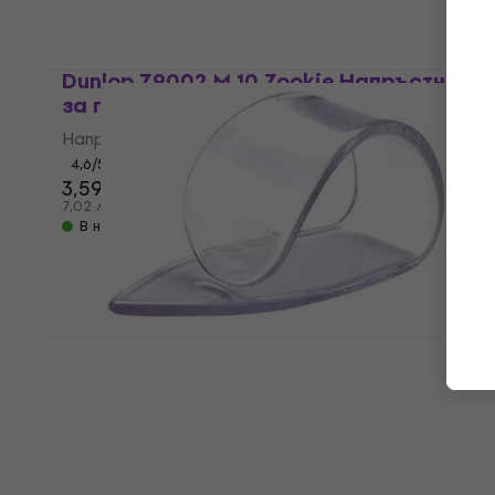
В наличност
Dunlop Z9002 M 10 Zookie Напръстник
за палец/пръст
Напръстник за палец/пръст
4,6
/5
3,59 €
7,02 лв
В наличност
Dunlop 9035R Напръстник за палец/
пръст
Напръстник за палец/пръст
4,4
/5
1,89 €
3,70 лв
В наличност