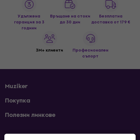
Удължена
Връщане на стоки
Безплатна
гаранция за 3
до 30 дни
доставка
от 179 €
години
3M+ клиенти
Професионален
съпорт
Muziker
Покупка
Полезни линкове