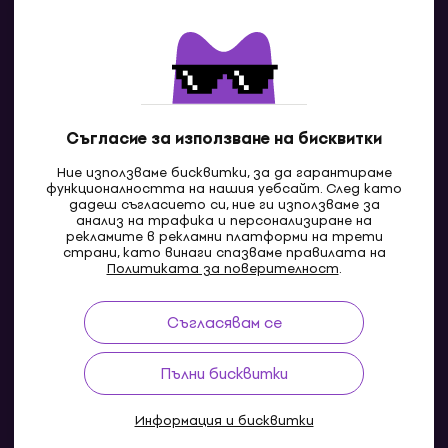
Контакти
Свържи се с нас
Съгласие за използване на бисквитки
Ние използваме бисквитки, за да гарантираме
функционалността на нашия уебсайт. След като
дадеш съгласието си, ние ги използваме за
анализ на трафика и персонализиране на
рекламите в рекламни платформи на трети
страни, като винаги спазваме правилата на
BG
Политиката за поверителност
.
Съгласявам се
Pazaruvaj - Надежден помощник за покупки
Пълни бисквитки
Информация и бисквитки