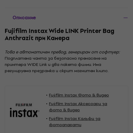
Описание
Fujifilm Instax Wide LINK Printer Bag
Anthrazit при Камера
Това е автоматичен превод, генериран от софтуер:
Подплатена чанта за безопасно пренасяне на
принтера WIDE Link и два пакета филми. Има
регулируема презрамка и скрит магнитен клипс.
Fujifilm Instax Фото & видео
Fujifilm Instax Аксесоари за
фото & видео
Fujifilm Instax Kалъфи за
фотоапарати