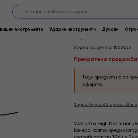
проекция
Прекратена продажба
IPEVO V4K Bизуализ
вишни инструменти
Ударни инструменти
Духови
Стру
4
/5
1 x оценен
Код на продукта:
1000835
Прекратена продажба
Този продукт не се пр
оферта.
Задай въпрос
Споделяне
Запа
V4K Ultra High Definition
камера, която предлага у
способност до 3264 x 244