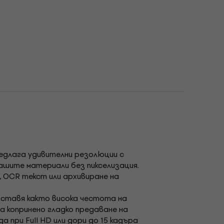
предлага удивителни резолюции с
ашите материали без пикселизация.
е, OCR текст или архивиране на
ставя както висока честота на
а копринено гладко предаване на
 при Full HD или дори до 15 кадъра