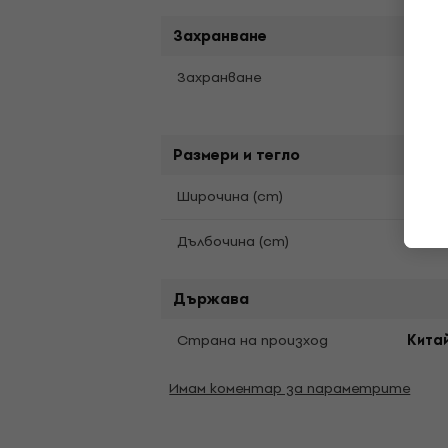
Захранване
Захранване
USB
Размери и тегло
Широчина (cm)
7,8
Дълбочина (cm)
4,8
Държава
Страна на произход
Кита
Имам коментар за параметрите