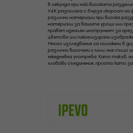
в секунда при най-високата раздел
V4K разполага с бърза скорост на 
различни материали при висока разд
материали за вашите уроци или пр
правят идеален инструмент за през
цветове или пикселизирани изображе
Много изследвания са положени в ди
различни височини и ъгли, ние също
ежедневна употреба. Като такъв, н
хлабави съединения, просто като з