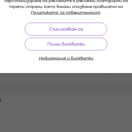
персонализиране на рекламите в рекламни платформи на
трети страни, като винаги спазваме правилата на
Политиката за поверителност
.
Възможност за работа 
Съгласявам се
батерии
Пълни бисквитки
Информация и бисквитки
Bисочина (cm)
Нето тегло (kg)
й