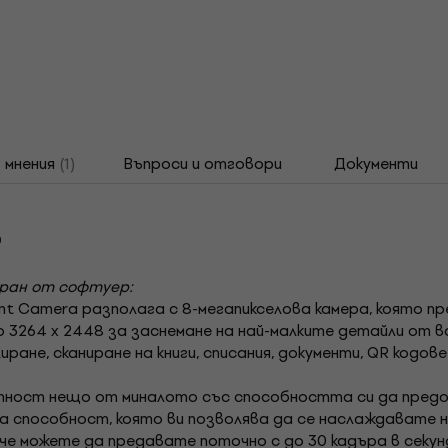
мнения
(1)
Въпроси и отговори
Документи
р
иран от софтуер:
ment Camera разполага с 8-мегапикселова камера, която 
 3264 x 2448 за заснемане на най-малките детайли от в
ране, сканиране на книги, списания, документи, QR кодов
ност нещо от миналото със способността си да предо
а способност, която ви позволява да се наслаждавате н
 можете да предавате поточно с до 30 кадъра в секунда