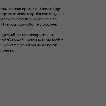
ията, когато превключвате между
а да покажете и сравните различни
оизвеждането на цветовете го
 Няма да получавате изкривени
 за улавяне на материали на
хлабави стави, причинени от тежка
я и можете да затегнете всички
 монета.