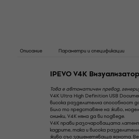
Описание
Параметри и спецификации
IPEVO V4K Bизуализато
Това е автоматичен превод, генер
V4K Ultra High Definition USB Docu
висока разделителна способност до
Било то представяне на живо, модели
снимки, V4K няма да ви подведе.
V4K прави разочароващата латент
кадрите, така и висока разделителн
живо със зашеметяваща яснота. Вече