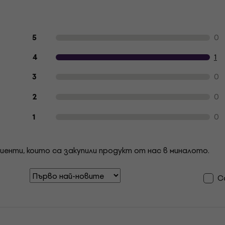
Отзиви на клиенти за продукта
0
5
1
4
0
3
0
2
0
1
иенти, които са закупили продукт от нас в миналото.
С