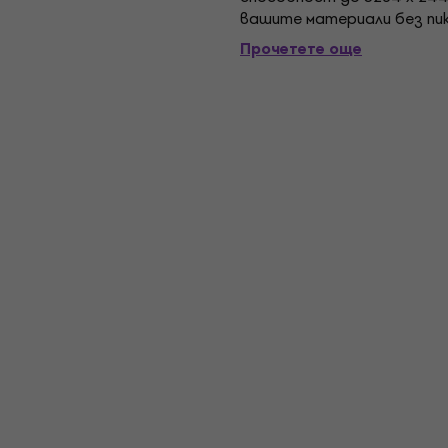
вашите материали без пик
моделиране, сканиране на 
Прочетете още
или...