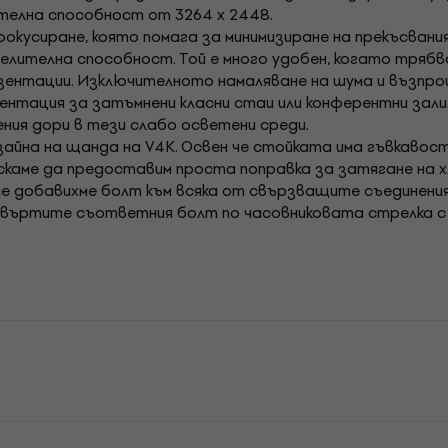
ителна способност от 3264 x 2448.
фокусиране, която помага за минимизиране на прекъсван
елителна способност. Той е много удобен, когато трябв
езентации. Изключителното намаляване на шума и възпр
ентация за затъмнени класни стаи или конферентни зали.
ния дори в тези слабо осветени среди.
зайна на щанда на V4K. Освен че стойката има гъвкавост
 искаме да предоставим проста поправка за затягане на 
ие добавихме болт към всяка от свързващите съединени
авъртите съответния болт по часовниковата стрелка с