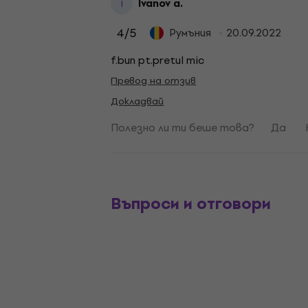
Ivanov a.
I
4
/5
Румъния
20.09.2022
f.bun pt.pretul mic
Превод на отзив
Докладвай
Полезно ли ти беше това?
Да
Въпроси и отговори