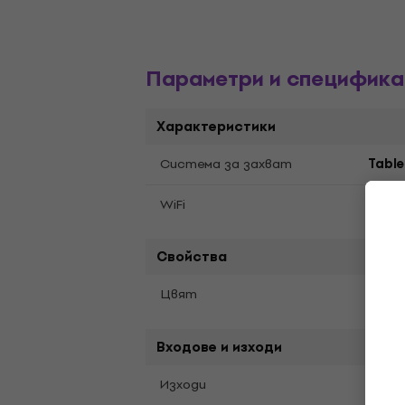
Параметри и специфика
Характеристики
Система за захват
Table
WiFi
не
Свойства
Зеле
Цвят
Входове и изходи
Изходи
USB