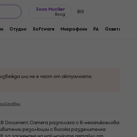
Идеи за подарък
FAQ
Muziker Блог
Зона Muziker
BG
Вход
атор
ни
Студио
Software
Микрофони
PA
Осветление
оизвежда или не е част от актуалната
зи
Сравни
 USB Document Camera разполага с 8-мегапикселова
дивителни резолюции с висока разделителна
8 за заснемане на най-малките детайли от