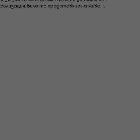
селизация. Било то представяне на живо,
книги, списания, документи, QR кодове, OCR текст