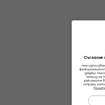
Съгласие 
Ние използва
функционалнос
дадеш съгла
анализ на 
рекламите в
страни, кат
Полит