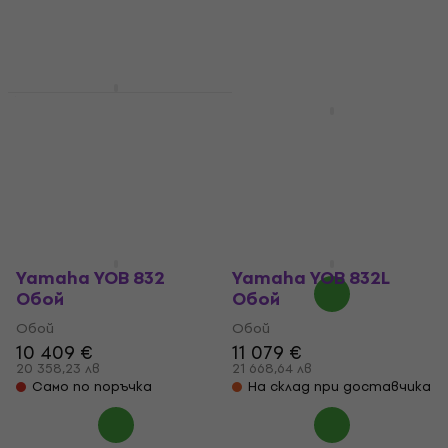
Yamaha YOB 432
Обой
Yamaha YOB 432 F
Обой
Обой
4 111 €
Обой
8 040,42 лв
4 699 €
Само по поръчка
9 190,45 лв
4 929 €
- 5 %
Само по поръчка
Yamaha YOB 832
Yamaha YOB 832L
Обой
Обой
Обой
Обой
10 409 €
11 079 €
20 358,23 лв
21 668,64 лв
Само по поръчка
На склад при доставчика