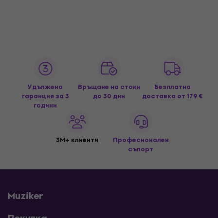
Удължена
Връщане на стоки
Безплатна
гаранция за 3
до 30 дни
доставка
от 179 €
години
3M+ клиенти
Професионален
съпорт
Muziker