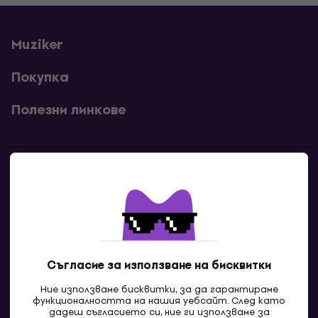
Muziker
Покупка
Полезни линкове
Контакти
Свържи се с нас
Съгласие за използване на бисквитки
Ние използваме бисквитки, за да гарантираме
функционалността на нашия уебсайт. След като
дадеш съгласието си, ние ги използваме за