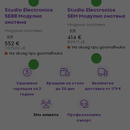
Studio Electronics
Studio Electronics
SE88 Модулна
SEM Модулна система
система
Модулна система
Модулна система
5
/5
414 €
5
/5
809,71 лв
552 €
На склад при доставчика
1 079,62 лв
На склад при доставчика
Удължена
Връщане на стоки
Безплатна
гаранция за 3
до 30 дни
доставка
от 179 €
години
3M+ клиенти
Професионален
съпорт