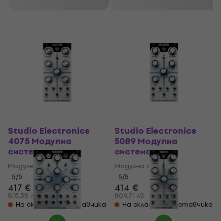
Филтриране
Studio Electronics
Studio Electronics
4075 Модулна
5089 Модулна
система
система
Модулна система
Модулна система
5
/5
5
/5
417 €
414 €
815,58 лв
809,71 лв
На склад при доставчика
На склад при доставчика