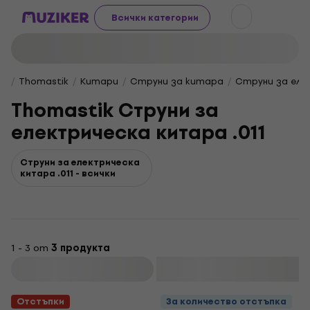
Всички категории
Thomastik
Китари
Струни за китара
Струни за еле
Thomastik Струни за
електрическа китара .011
Струни за електрическа
китара .011 - всички
1 - 3 от
3 продукта
Филтриране
Отстъпки
За количество отстъпка