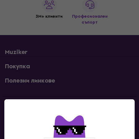
3M+ клиенти
Професионален
съпорт
Muziker
Покупка
Полезни линкове
Контакти
Свържи се с нас