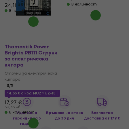
24,10 €
В наличност
- 12 %
В наличност
Thomastik Power
Brights PB111 Струни
за електрическа
китара
Струни за електрическа
китара
5
/5
14,55 €
с код
MUZMUZ-15
17,27 €
33,78 лв
В наличност
Удължена
Връщане на стоки
Безплатна
гаранция за 3
до 30 дни
доставка
от 179 €
години