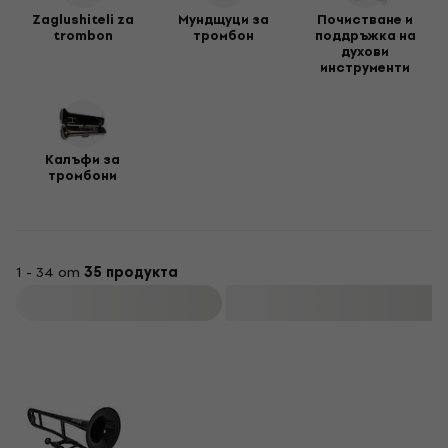
Zaglushiteli za
Мундщуци за
Почистване и
trombon
тромбон
поддръжка на
духови
инструменти
Калъфи за
тромбони
1 - 34 от
35 продукта
Филтриране