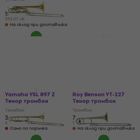
Тромбон
Тромбон
2 444 €
4,6
/5
150 €
4 780,05 лв
Само по поръчка
293,37 лв
На склад при доставчика
Roy Benson BT-260
Yamaha YBL 822 G
Бас тромбон
Бас тромбон
Тромбон
Тромбон
1 409 €
7 289 €
2 755,76 лв
14 256,04 лв
На склад при доставчика
Само по поръчка
Yamaha YSL 897 Z
Roy Benson VT-227
Тенор тромбон
Тенор тромбон
Тромбон
Тромбон
3 399 €
777 €
6 647,87 лв
1 519,68 лв
Само по поръчка
На склад при доставчика