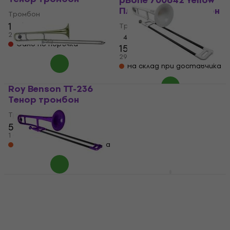
pBone 700642 Yellow
Пластмасов тромбон
Тромбон
1 419 €
Тромбон
2 775,32 лв
4,6
/5
Само по поръчка
150 €
158 €
- 5 %
293,37 лв
На склад при доставчика
Roy Benson TT-236
pBone 700646 White
Тенор тромбон
Пластмасов тромбон
Тромбон
Тромбон
547 €
4,6
/5
1 069,84 лв
150 €
153 €
На склад при доставчика
293,37 лв
На склад при доставчика
pBone 700644 Purple
Yamaha YSL 881 G
Пластмасов тромбон
Тенор тромбон
Тромбон
Тромбон
150 €
3 279 €
293,37 лв
6 413,17 лв