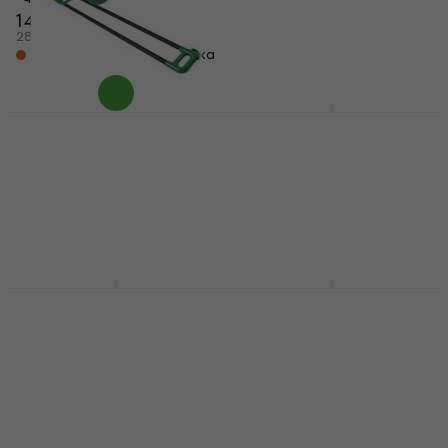
147 €
700 €
287,51 лв
1 369,08 лв
На склад при доставчика
На склад при доставчика
pBone 700643 Green
Yamaha YSL 448 GE
Пластмасов тромбон
Bb/F тромбон
Тромбон
Тромбон
4,6
/5
3,8
/5
147 €
1 999 €
287,51 лв
3 909,70 лв
На склад при доставчика
Само по поръчка
Yamaha YSL 447 GE
Yamaha YBL 620 GE
Тенор тромбон
Бас тромбон
Тромбон
Тромбон
1 319 €
4 599 €
2 579,74 лв
8 994,86 лв
Само по поръчка
Само по поръчка