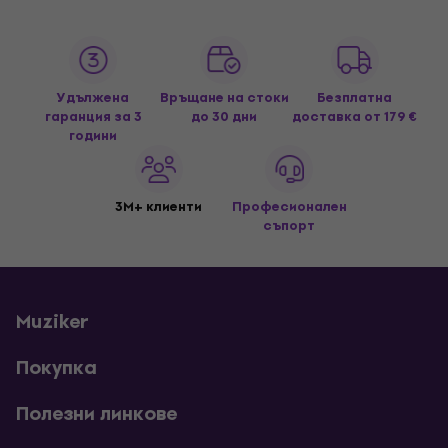
Удължена
Връщане на стоки
Безплатна
гаранция за 3
до 30 дни
доставка
от 179 €
години
3M+ клиенти
Професионален
съпорт
Muziker
Покупка
Полезни линкове