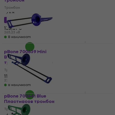
тромбон
Тромбон
Тромбон
4,6
/5
4,8
/5
887,78 €
с код
MUZMUZ-
5
127 €
с код
MUZMUZ-5
984,37 €
135,61 €
1 925,26 лв
265,23 лв
В наличност
В наличност
Yamaha YSL 356 GE
Bb/F тромбон
pBone 700639 Mini
Blue Пластмасов
Тромбон
тромбон (Като ново)
5
/5
1 590 €
Тромбон
3 109,77 лв
117 €
120 €
Само по поръчка
228,83 лв
В наличност
pBone 700641 Blue
Roy Benson TT-242F
Пластмасов тромбон
Тенор тромбон
Тромбон
Тромбон
4,6
/5
4,9
/5