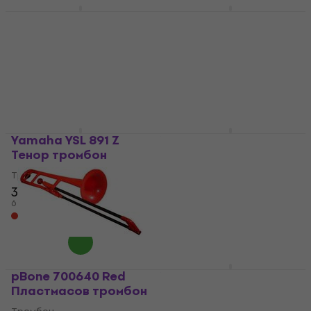
Yamaha YSL 630
Yamaha YSL 446 GE
Тенор тромбон
Bb/F тромбон
Тромбон
Тромбон
2 689 €
1 999 €
5 259,23 лв
3 909,70 лв
Само по поръчка
Само по поръчка
Yamaha YSL 891 Z
Yamaha YSL 354 V
Тенор тромбон
Тенор тромбон
Тромбон
Тромбон
3 444 €
1 858 €
6 735,88 лв
3 633,93 лв
Само по поръчка
Само по поръчка
pBone 700640 Red
Yamaha YBL 421 GE
Пластмасов тромбон
Бас тромбон