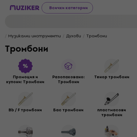
Всички категории
Музикални инструменти
Духови
Тромбони
Тромбони
Промоция и
Разопакованo:
Тенор тромбони
купони: Тромбони
Тромбони
Bb / F тромбони
Бас тромбони
пластмасови
тромбони