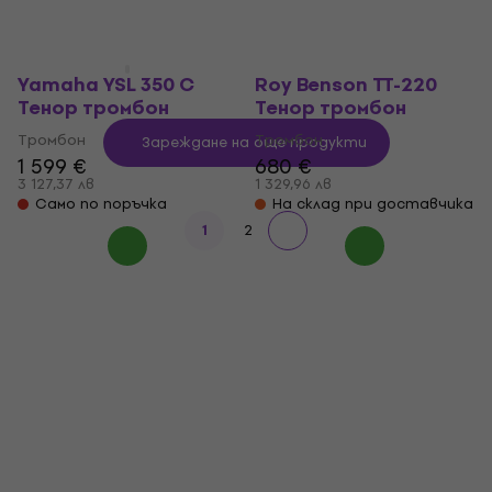
На склад при доставчика
Само по поръчка
Yamaha YSL 350 C
Roy Benson TT-220
Тенор тромбон
Тенор тромбон
Тромбон
Тромбон
Зареждане на още продукти
1 599 €
680 €
3 127,37 лв
1 329,96 лв
Само по поръчка
На склад при доставчика
1
2