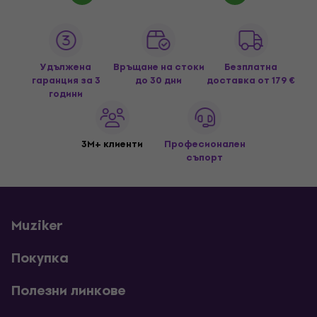
Удължена
Връщане на стоки
Безплатна
гаранция за 3
до 30 дни
доставка
от 179 €
години
3M+ клиенти
Професионален
съпорт
Muziker
Покупка
Полезни линкове