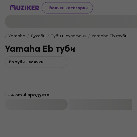
Всички категории
Yamaha
Духови
Туби и сусафони
Yamaha Eb туби
Yamaha Eb туби
Eb туби - всички
1 - 4 от
4 продукта
Филтриране