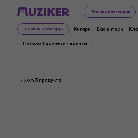
Yamaha
Духови
Тромпети, Kорнети и Флигорни
Всички категории
Yamaha Пиколо Тромп
Китари
Бас китари
Кла
Всички категории
Пиколо Тромпети - всички
1 - 3 от
3 продукта