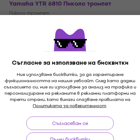
Yamaha YTR 6810 Пиколо тромпет
Пиколо тромпет
2 890 €
5 652,35 лв
Само по поръчка
Съгласие за използване на бисквитки
Ние използваме бисквитки, за да гарантираме
функционалността на нашия уебсайт. След като дадеш
съгласието си, ние ги използваме за анализ на трафика и
и до 30 дни
Безплатна доставка
от 179 €
3M
персонализиране на рекламите в рекламни платформи на
трети страни, като винаги спазваме правилата на
Политиката за поверителност
.
Съгласявам се
ка
Полезни линкове
Пълни бисквитки