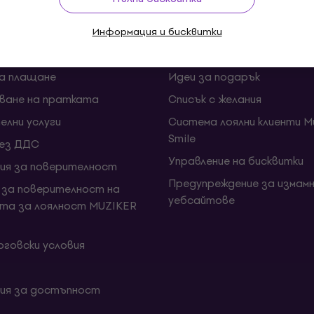
ии и откази от договора
FAQ - Често задавани въп
Muziker Блог
Информация и бисквитки
и срокове за доставка
Подаръчен ваучер Muziker
за плащане
Идеи за подарък
ване на пратката
Списък с желания
елни услуги
Система лоялни клиенти Mu
Smile
без ДДС
Управление на бисквитки
ия за поверителност
Предупреждение за измамн
 за поверителност на
уебсайтове
та за лоялност MUZIKER
говски условия
ия за достъпност