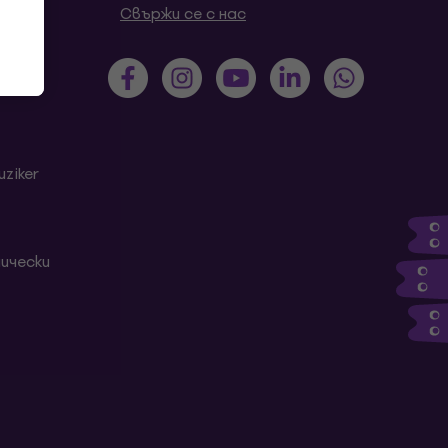
роси
Свържи се с нас
ziker
ически