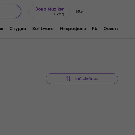
Идеи за подарък
FAQ
Muziker Блог
Зона Muziker
BG
Вход
ни
Студио
Software
Микрофони
PA
Осветление
Най-любими