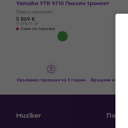
Yamaha YTR 9710 Пиколо тромпет
Пиколо тромпет
5 869 €
11 478,77 лв
Само по поръчка
Удължена гаранция за 3 години
Връщане на сток
Muziker
Покуп