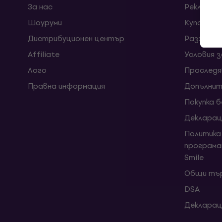
За нас
Рекламац
Шоуруми
Kупони
Дистрибуционен център
Разходи 
Affiliate
Условия 
Лого
Проследя
Правна информация
Допълнит
Покупка 
Декларац
Политика
програма
Smile
Общи тър
DSA
Декларац