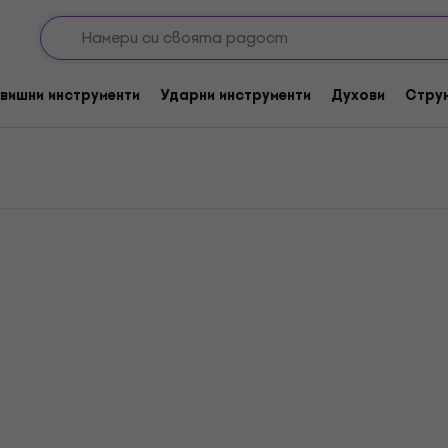
Yamaha Пиколо Тромпети
ети
вишни инструменти
Ударни инструменти
Духови
Стру