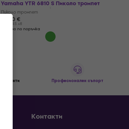
Yamaha YTR 6810 S Пиколо тромпет
Пиколо тромпет
2 990 €
5 847,93 лв
Само по поръчка
+ клиенти
Професионален съпорт
Контакти