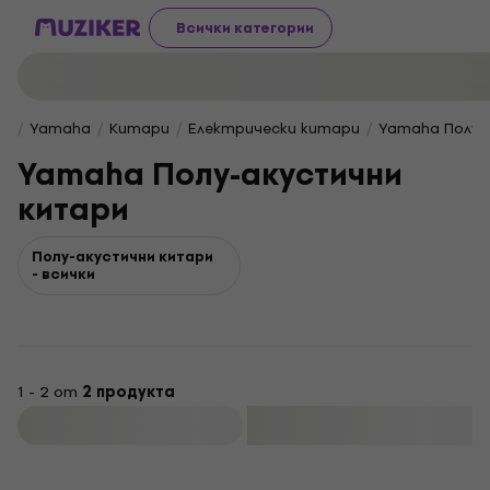
Всички категории
Yamaha
Китари
Електрически китари
Yamaha Полу-
Yamaha Полу-акустични
китари
Полу-акустични китари
- всички
1 - 2 от
2 продукта
Филтриране
HAPPY HOUR