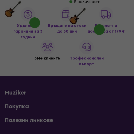
В наличност
Удължена
Връщане на стоки
Безплатна
гаранция за 3
до 30 дни
доставка
от 179 €
години
3M+ клиенти
Професионален
съпорт
Muziker
Покупка
Полезни линкове