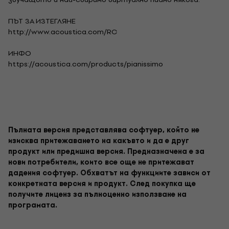
ПЪТ ЗА ИЗТЕГЛЯНЕ
http://www.acoustica.com/RC
ИНФО
https://acoustica.com/products/pianissimo
Пълната версия представлява софтуер, който не
изисква притежаването на какъвто и да е друг
продукт или предишна версия. Предназначена е за
нови потребители, които все още не притежават
дадения софтуер. Обхватът на функциите зависи от
конкретната версия и продукт. След покупка ще
получите лиценз за пълноценно използване на
програмата.