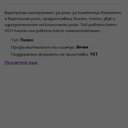
Виртуален инструмент за роял за компютър Pianissimo
е виртуален роял, предоставящ богат, топъл звук и
изразителност на класически роял. Той работи като
VSTi плъгин или работи като самостоятелно
приложение. Pianissimo използва комбинация от
Tип:
Пиано
възпроизвеждане на проби и усъвършенствано
Продължителност на лиценза:
Вечен
физическо моделиране, за да създаде зашеметяващ
Поддържани формати на приставки:
VST
акустичен звук...
Прочетете още