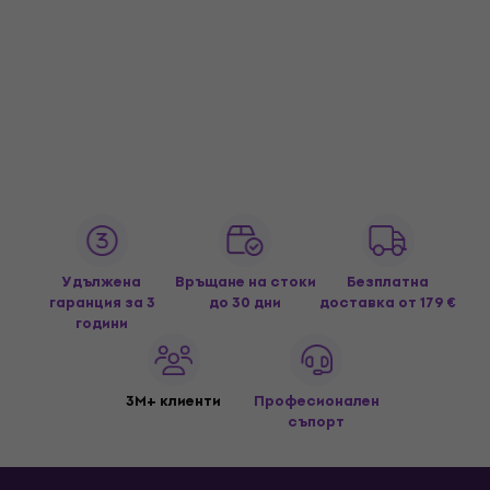
Удължена
Връщане на стоки
Безплатна
гаранция за 3
до 30 дни
доставка
от 179 €
години
3M+ клиенти
Професионален
съпорт