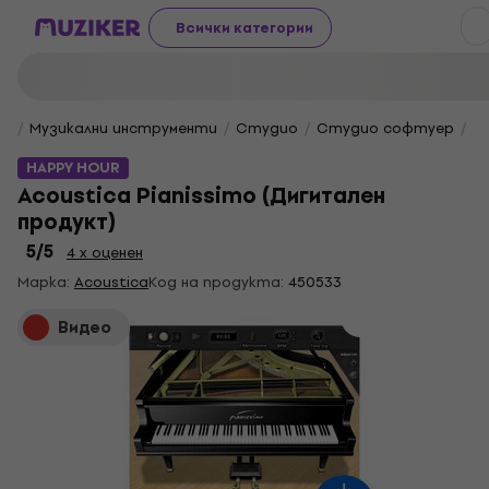
Всички категории
Музикални инструменти
Студио
Студио софтуер
V
HAPPY HOUR
Acoustica Pianissimo (Дигитален
продукт)
5
/5
4 x оценен
Марка:
Acoustica
Код на продукта:
450533
Видео