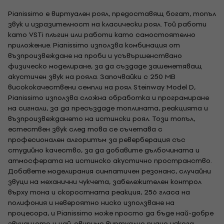
Pianissimo е виртуален роял, предоставящ богат, топъл
звук и изразителност на класически роял. Той работи
като VSTi плъгин или работи като самостоятелно
приложение. Pianissimo използва комбинация от
възпроизвеждане на проби и усъвършенствано
физическо моделиране, за да създаде зашеметяващ
акустичен звук на рояла. Започвайки с 250 MB
висококачествени семпли на роял Steinway Model D,
Pianissimo използва сложна обработка и програмиране
на сигнали, за да пресъздаде топлината, реакцията и
възпроизвеждането на истински роял. Този топъл,
естествен звук след това се съчетава с
професионален алгоритъм за реверберация със
студийно качество, за да добавите дълбочината и
атмосферата на истинско акустично пространство.
Добавете моделирания симпатичен резонанс, случайни
звуци на механични чукчета, забележителен контрол
върху тона и скоростната реакция, 256 гласа на
полифония и невероятно ниско използване на
процесора, и Pianissimo може просто да бъде най-добре
звучащото и най-свиримо виртуално пиано някога.