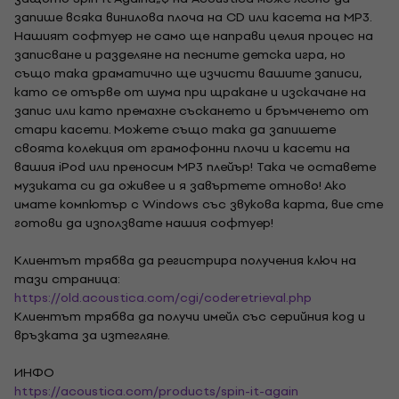
запише всяка винилова плоча на CD или касета на MP3.
Нашият софтуер не само ще направи целия процес на
записване и разделяне на песните детска игра, но
също така драматично ще изчисти вашите записи,
като се отърве от шума при щракане и изскачане на
запис или като премахне съскането и бръмченето от
стари касети. Можете също така да запишете
своята колекция от грамофонни плочи и касети на
вашия iPod или преносим MP3 плейър! Така че оставете
музиката си да оживее и я завъртете отново! Ако
имате компютър с Windows със звукова карта, вие сте
готови да използвате нашия софтуер!
Клиентът трябва да регистрира получения ключ на
тази страница:
https://old.acoustica.com/cgi/coderetrieval.php
Клиентът трябва да получи имейл със серийния код и
връзката за изтегляне.
ИНФО
https://acoustica.com/products/spin-it-again