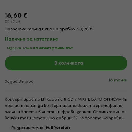
16,60 €
32,47 лв
Препоръчителна цена на дребно: 20,90 €
Налично за изтегляне
Изпращаме
по електронен път
В количката
16 точки
Задай въпрос
Конвертирайте LP касети в CD / MP3 ДЪЛГО ОПИСАНИЕ
Лесният начин да конвертирате вашите грамофонни
плочи и касети в чисти цифрови записи. Спомняте ли си
всички тези „стари, но добрини“? Те просто не правят
тези класически винилови плочи и касети на CD. Е,
Разрешително:
Full Version
избършете праха от старите си 33-ки, 45-ки и 78-ки,