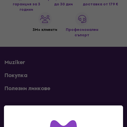
гаранция за 3
до 30 дни
доставка
от 179 €
години
3M+ клиенти
Професионален
съпорт
Muziker
Покупка
Полезни линкове
Контакти