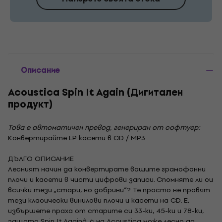
Описание
Acoustica Spin It Again (Дигитален
продукт)
Това е автоматичен превод, генериран от софтуер:
Конвертирайте LP касети в CD / MP3
ДЪЛГО ОПИСАНИЕ
Лесният начин да конвертирате вашите грамофонни
плочи и касети в чисти цифрови записи. Спомняте ли си
всички тези „стари, но добрини“? Те просто не правят
тези класически винилови плочи и касети на CD. Е,
избършете праха от старите си 33-ки, 45-ки и 78-ки,
защото Spin It Againâ„¢ на Acoustica може лесно да