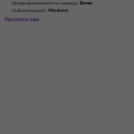
Продължителност на лиценза:
Вечен
защото Spin It Againâ„¢ на Acoustica...
Cъвместимост:
Windows
Прочетете още