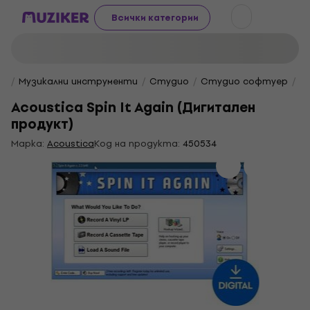
Всички категории
Музикални инструменти
Студио
Студио софтуер
Д
Acoustica Spin It Again (Дигитален
продукт)
Марка:
Acoustica
Код на продукта:
450534