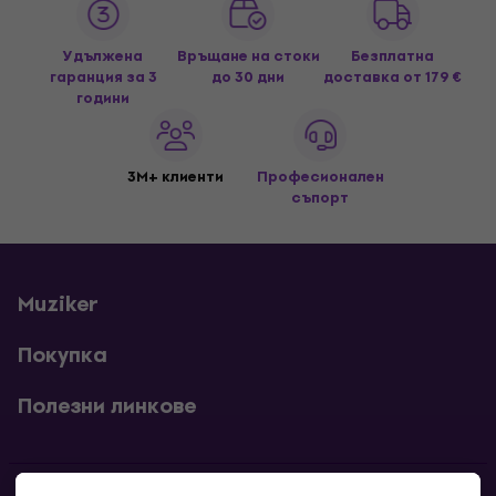
Удължена
Връщане на стоки
Безплатна
гаранция за 3
до 30 дни
доставка
от 179 €
години
3M+ клиенти
Професионален
съпорт
Muziker
Покупка
Полезни линкове