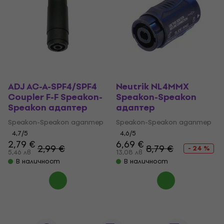
ADJ AC-A-SPF4/SPF4
Neutrik NL4MMX
Coupler F-F Speakon-
Speakon-Speakon
Speakon адаптер
адаптер
Speakon-Speakon адаптер
Speakon-Speakon адаптер
4,7
/5
4,6
/5
2,79 €
6,69 €
2,99 €
8,79 €
- 24 %
5,46 лв
13,08 лв
В наличност
В наличност