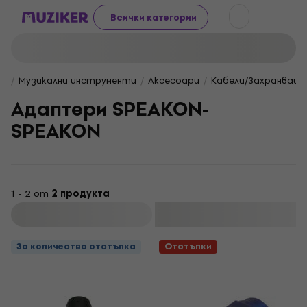
Всички категории
Музикални инструменти
Aксесоари
Кабели/Захранващи
Адаптери SPEAKON-
SPEAKON
1 - 2 от
2 продукта
Филтриране
За количество отстъпка
Отстъпки