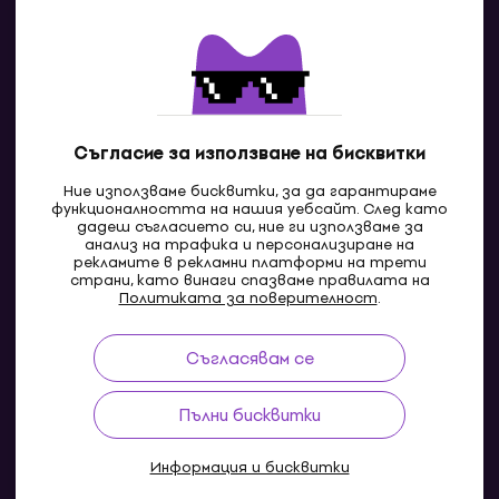
Контакти
Свържи се с нас
Съгласие за използване на бисквитки
Ние използваме бисквитки, за да гарантираме
функционалността на нашия уебсайт. След като
дадеш съгласието си, ние ги използваме за
анализ на трафика и персонализиране на
рекламите в рекламни платформи на трети
страни, като винаги спазваме правилата на
BG
Политиката за поверителност
.
Съгласявам се
Pazaruvaj - Надежден помощник за покупки
Пълни бисквитки
Информация и бисквитки