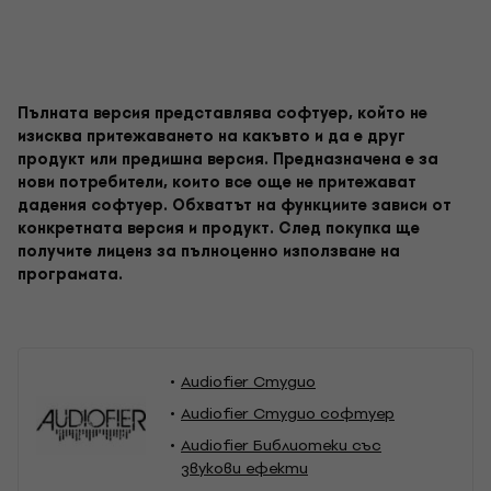
Пълната версия представлява софтуер, който не
изисква притежаването на какъвто и да е друг
продукт или предишна версия. Предназначена е за
нови потребители, които все още не притежават
дадения софтуер. Обхватът на функциите зависи от
конкретната версия и продукт. След покупка ще
получите лиценз за пълноценно използване на
програмата.
Audiofier Студио
Audiofier Студио софтуер
Audiofier Библиотеки със
звукови ефекти