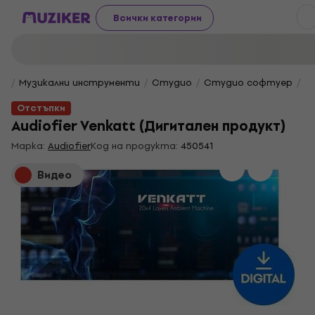
Всички категории
Музикални инструменти
Студио
Студио софтуер
Б
Отстъпки
Audiofier Venkatt (Дигитален продукт)
Марка:
Audiofier
Код на продукта:
450541
Видео