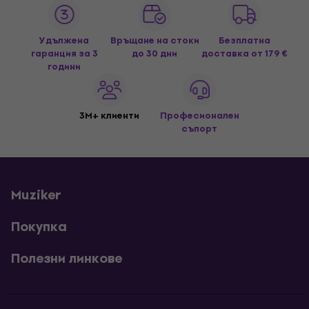
Удължена
Връщане на стоки
Безплатна
гаранция за 3
до 30 дни
доставка
от 179 €
години
3M+ клиенти
Професионален
съпорт
Muziker
Покупка
Полезни линкове