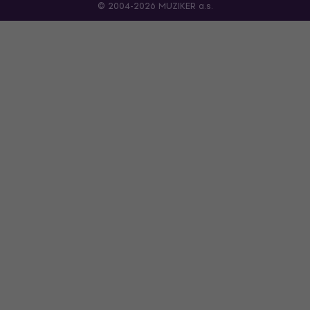
© 2004-2026 MUZIKER a.s.