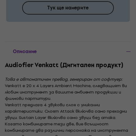
Тук ще намерите
Описание
Audiofier Venkatt (Дигитален продукт)
Това е автоматичен превод, генериран от софтуер:
Venkatt е 20 x 4 Layers Ambient Machine, следващият ви
любим инструмент за вашите амбиент продукции и
филмови партитури.
Venkatt предлага 4 звукови слоя с уникални
характеристики: Слоят Attack включва само преходни
звуци. Sustain Layer включва само звуци без атака.
Когато комбинирате тези две, вие всъщност
комбинирате два различни персонажа на инструмента