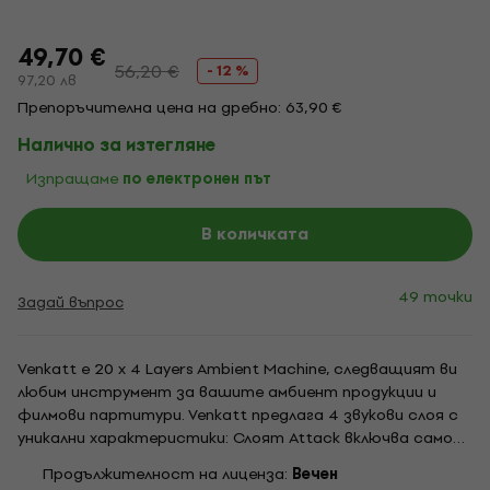
49,70 €
56,20 €
- 12 %
97,20 лв
Препоръчителна цена на дребно: 63,90 €
Налично за изтегляне
Изпращаме
по електронен път
В количката
49 точки
Задай въпрос
Venkatt е 20 x 4 Layers Ambient Machine, следващият ви
любим инструмент за вашите амбиент продукции и
филмови партитури. Venkatt предлага 4 звукови слоя с
уникални характеристики: Слоят Attack включва само
преходни звуци. Sustain Layer включва само звуци без
Продължителност на лиценза:
Вечен
атака. Когато комбинирате тези две, вие всъщност