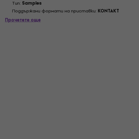
Tип:
Samples
комбинирате два различни персонажа на...
Поддържани формати на приставки:
KONTAKT
Прочетете още