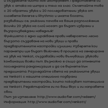
и създавате чисто нов инструмент. Представете си
звук с атака на цитра и тяло на глас. Съчетайте това
с 20 обратни звука и 20 последователни звука от
слоевете Reverse и Rhythmic и имате богати,
развиващи се, уникални пачове на ваше разположение.
Всички 20 звука на слой могат да бъдат избрани и
възпроизвеждани наведнъж!
Функцията с едно щракване прави невероятно лесно
бързото създаване на нови звуци и прави
предварителните настройки излишни. Изберете кои
параметри ще бъдат включени в процеса на генериране
на звук на Venkat, създавайки нови вълнуващи звукови
комбинации всеки път. Възможно е също да отмените
последната рандомизация и да се върнете към
предишната. Разгледайте света на уникалните звуци
на Venkatt с нашите специално подбрани
предварителни настройки, които показват потенциала
на Venkatt. Редактирайте ги по ваш вкус и ги направете
свои.
Път за изтегляне: http://www.audiofier.com/redeem/
Информация: http://www.audiofier.com/venkatt/