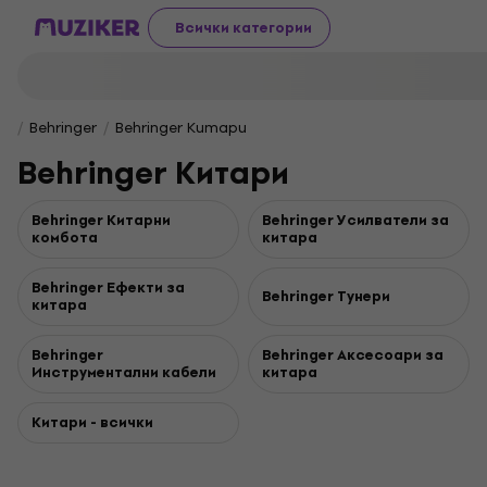
Всички категории
Behringer
Behringer Китари
Behringer Китари
Behringer Китарни
Behringer Усилватели за
комбота
китара
Behringer Ефекти за
Behringer Тунери
китара
Behringer
Behringer Аксесоари за
Инструментални кабели
китара
Китари - всички