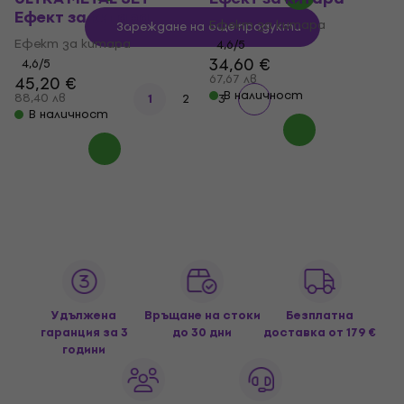
Eфект за китара
Eфект за китара
Зареждане на още продукти
Eфект за китара
4,6
/5
34,60 €
4,6
/5
67,67 лв
45,20 €
В наличност
88,40 лв
1
2
3
В наличност
Удължена
Връщане на стоки
Безплатна
гаранция за 3
до 30 дни
доставка
от 179 €
години