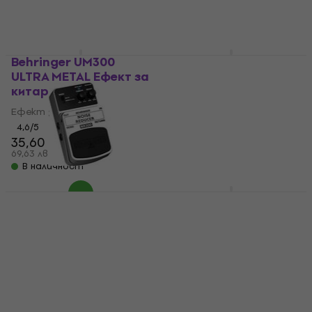
В наличност
В наличност
Behringer UM300
Behringer HD300
ULTRA METAL Eфект за
Eфект за китара
китара
Eфект за китара
Eфект за китара
4,4
/5
26,70 €
4,6
/5
52,22 лв
35,60 €
В наличност
69,63 лв
В наличност
Behringer NR300
Behringer TO800
Eфект за китара
Eфект за китара
Eфект за китара
Eфект за китара
4,4
/5
4,5
/5
27,50 €
33,30 €
53,79 лв
65,13 лв
В наличност
В наличност