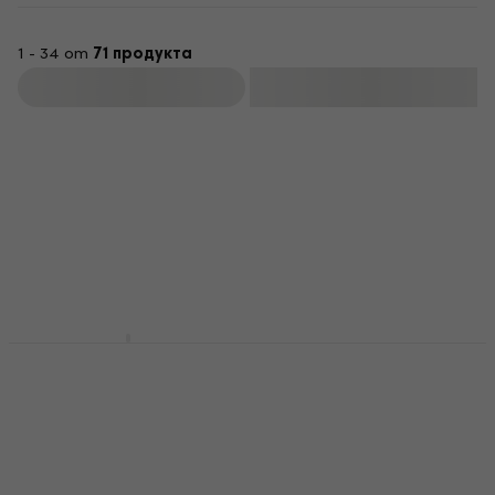
1 - 34 от
71 продукта
Филтриране
Behringer UC 200
Behringer OD300
Eфект за китара
Eфект за китара
Eфект за китара
Eфект за китара
4,7
/5
4,6
/5
35,80 €
28,60 €
70,02 лв
55,94 лв