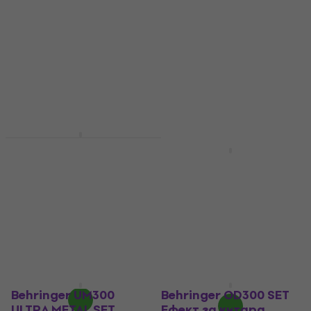
Ефект за китара
Eфект за китара
155 €
64 €
65,46 €
303,15 лв
125,17 лв
В наличност
В наличност
Behringer GIC-90 4SR
0,9 m Ъглов - Ъглов
Behringer GIC-600 6 m
Пач кабел
прав Инструментален
кабел
Пач кабел
4,8
/5
Инструментален кабел
5
/5
8,14 €
с код
MUZMUZ-30
13,60 €
11,71 €
26,60 лв
22,90 лв
15,80 €
- 14 %
В наличност
В наличност
Behringer UM300
Behringer OD300 SET
ULTRA METAL SET
Eфект за китара