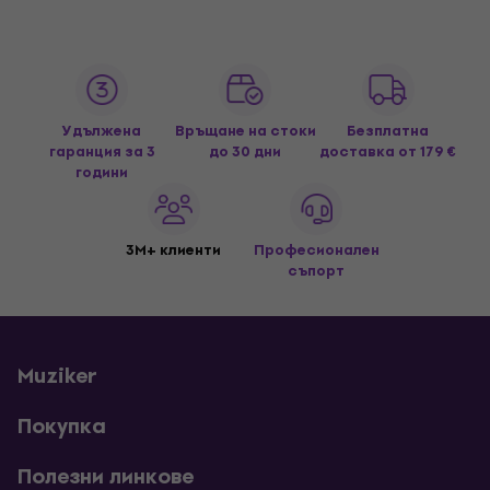
Удължена
Връщане на стоки
Безплатна
гаранция за 3
до 30 дни
доставка
от 179 €
години
3M+ клиенти
Професионален
съпорт
Muziker
Покупка
Полезни линкове