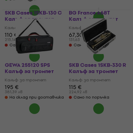
95,44 лв
В наличност
SKB Cases 1SKB-130 C
BG France A68T
Калъф за тромпет
Калъф за тромпет
Калъф за тромпет
Калъф за тромпет
110 €
67,30 €
69 €
215,14 лв
131,63 лв
Само по поръчка
Само по поръчка
GEWA 255120 SPS
SKB Cases 1SKB-330 R
Калъф за тромпет
Калъф за тромпет
Калъф за тромпет
Калъф за тромпет
195 €
115 €
381,39 лв
224,92 лв
На склад при доставчика
Само по поръчка