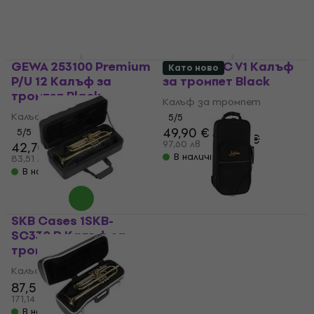
GEWA 253100 Premium
Latone LTC V1 Калъф
Като ново
P/U 12 Калъф за
за тромпет Black
тромпет Black
Калъф за тромпет
Калъф за тромпет
5
/5
49,90 €
5
/5
50,90 €
97,60 лв
42,70 €
В наличност
83,51 лв
В наличност
SKB Cases 1SKB-
SC330 R Калъф за
Latone LTC V1 Калъф
тромпет
за тромпет Black
(Като ново)
Калъф за тромпет
87,50 €
Калъф за тромпет
171,14 лв
48,80 €
49,90 €
В наличност