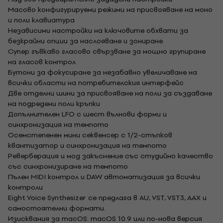
Масово конфигурируеми режими на присвояване на моно
и поли клавиатура
Независими настройки на ключовите обхвати за
безкрайни опции за наслояване и зониране
Супер гъвкаво гласово свързване за мощно групиране
на гласов контрол
Бутони за фокусиране за незабавно увеличаване на
всички области на потребителския интерфейс
Две отделни шини за присвояване на поли за създаване
на подредени поли кръпки
Допълнителен LFO с шест вълнови форми и
синхронизация на темпото
Осемстепенен мини секвенсер с 1/2-стъпков
квантизатор и синхронизация на темпото
Реверберация и мод закъснение със студийно качество
със синхронизиране на темпото
Пълен MIDI контрол и DAW автоматизация за всички
контроли
Eight Voice Synthesizer се предлага в AU, VST, VST3, AAX и
самостоятелни формати.
Изисквания за macOS: macOS 10.9 или по-нова версия