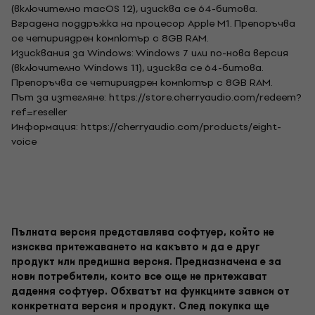
(включително macOS 12), изисква се 64-битова.
Вградена поддръжка на процесор Apple M1. Препоръчва
се четириядрен компютър с 8GB RAM.
Изисквания за Windows: Windows 7 или по-нова версия
(включително Windows 11), изисква се 64-битова.
Препоръчва се четириядрен компютър с 8GB RAM.
Път за изтегляне: https://store.cherryaudio.com/redeem?
ref=reseller
Информация: https://cherryaudio.com/products/eight-
voice
Пълната версия представлява софтуер, който не
изисква притежаването на какъвто и да е друг
продукт или предишна версия. Предназначена е за
нови потребители, които все още не притежават
дадения софтуер. Обхватът на функциите зависи от
конкретната версия и продукт. След покупка ще