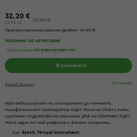
32,20 €
32,80 €
62,98 лв
Препоръчителна цена на дребно: 41,90 €
Налично за изтегляне
Изпращаме
по електронен път
В количката
32 точки
Задай въпрос
Най-амбициозният ни инструмент до момента,
полифоничният синтезатор Eight Voice на Cherry Audio,
щателно подражава на огромния звук на Oberheim Eight
Voice, един от най-редките и желани старинни
инструменти в света. Предхождайки модерното
Tип:
Synth, Virtual Instrument
микропроцесорно управление, неговите осем независими