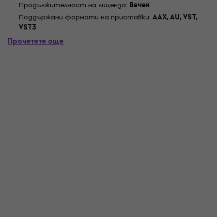
Продължителност на лиценза:
Вечен
гласови модула с двоен осцилатор могат да бъдат...
Поддържани формати на приставки:
AAX, AU, VST,
VST3
Прочетете още