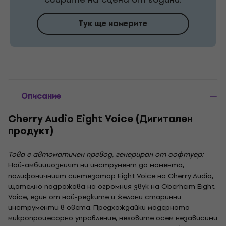
Тук ще намерите
Описание
Cherry Audio Eight Voice (Дигитален
продукт)
Това е автоматичен превод, генериран от софтуер:
Най-амбициозният ни инструмент до момента,
полифоничният синтезатор Eight Voice на Cherry Audio,
щателно подражава на огромния звук на Oberheim Eight
Voice, един от най-редките и желани старинни
инструменти в света. Предхождайки модерното
микропроцесорно управление, неговите осем независими