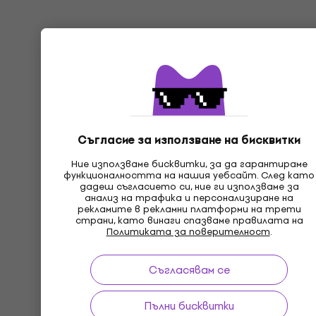
Съгласие за използване на бисквитки
Ние използваме бисквитки, за да гарантираме
функционалността на нашия уебсайт. След като
дадеш съгласието си, ние ги използваме за
анализ на трафика и персонализиране на
рекламите в рекламни платформи на трети
страни, като винаги спазваме правилата на
Политиката за поверителност
.
Съгласявам се
Пълни бисквитки