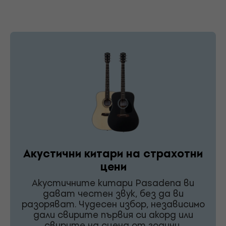
Акустични китари на страхотни
цени
Акустичните китари Pasadena ви
дават честен звук, без да ви
разоряват. Чудесен избор, независимо
дали свирите първия си акорд или
свирите на сцена от години.