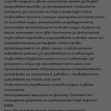
гласови модула с двоен осцилатор могат да бъдат
предизвикателство за програмиране. Уникалните
контроли за Voice Link на Cherry Audio Eight Voice
позволяват просто и мощно групиране на контролите
на гласовия модул, елиминирайки индивидуалната
настройка на контролите на всеки модул, когато се
желае хомогенен поли звук. Бутоните за фокусиране
позволяват незабавно разширяване на всяка част от
потребителския интерфейс, което прави
програмирането на звука лесно, а изключително
гъвкавите режими за присвояване на клавиатура
позволяват безкрайни моно и поли клавиатури за
зониране и опции за наслояване. Като цяло, ние
трансформирахме обезсърчителния потребителски
интерфейс на оригинала в забавно и привлекателно
изживяване на mondo poly synth.
Осем напълно независими гласови модула с двоен
осцилатор
Многорежимна емулация на филтър Oberheim от
наградения дизайнер на синтезатор Марк Бартън
(MRB)
Над 330 предварително зададени настройки