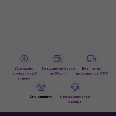
Удължена
Връщане на стоки
Безплатна
гаранция за 3
до 30 дни
доставка
от 179 €
години
3M+ клиенти
Професионален
съпорт