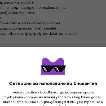
нератор на пликове
р от четвърти ред от стълбищен тип
о 6) сигнална папка
р
зволни аналогови нестабилности
ryaudio.com/redeem?ref=reseller
o.com/bundles/psp-poly-modular-collection
ер, който не изисква притежаването на какъвто и да 
отребители, които все още не притежават дадения соф
След покупка ще получите лиценз за пълноценно използ
Съгласие за използване на бисквитки
Ние използваме бисквитки, за да гарантираме
функционалността на нашия уебсайт. След като дадеш
съгласието си, ние ги използваме за анализ на трафика и