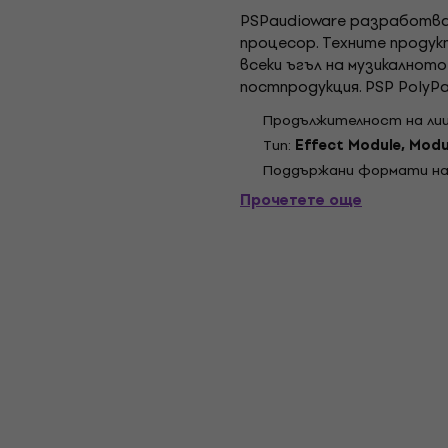
PSPaudioware разработва 
процесор. Техните проду
всеки ъгъл на музикалнот
постпродукция. PSP PolyPa
предназначени да ви помо
Продължителност на ли
стелажи...
Tип:
Effect Module, Modu
Поддържани формати на
Прочетете още