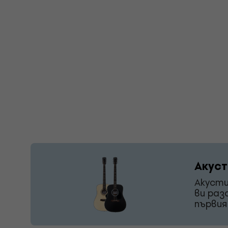
Акуст
Акусти
ви раз
първия