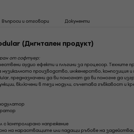
Въпроси и отговори
Документи
odular (Дигитален продукт)
иран от софтуер:
ествени аудио ефекти и плъгини за процесор. Техните 
а музикалното производство, инженерство, композиция и 
ular, предназначени да ви помогнат да ви помогне да из
кции, включени в тези модули, съчетава гъвкавост и кр
 модулатор
нератор
ел с контролирано напрежение
нсно на нарастващите или падащи ръбове на задейства