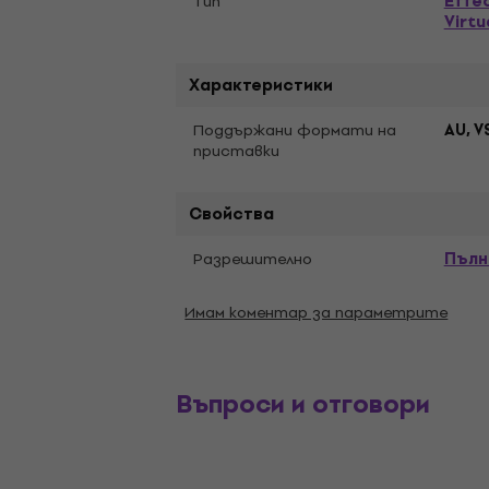
Effe
Tип
Virtu
Характеристики
Поддържани формати на
AU, V
приставки
Свойства
Пълн
Разрешително
Имам коментар за параметрите
Въпроси и отговори