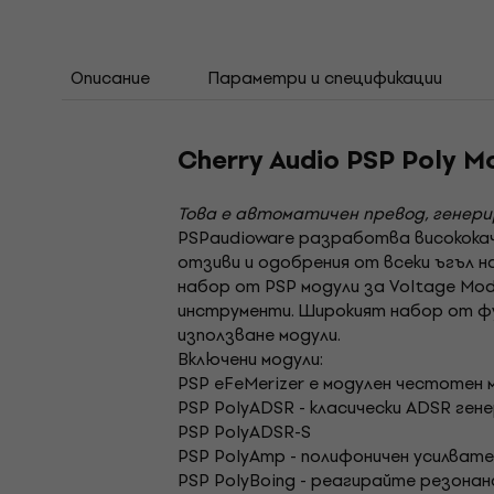
Описание
Параметри и спецификации
Cherry Audio PSP Poly M
Това е автоматичен превод, генер
PSPaudioware разработва висококач
отзиви и одобрения от всеки ъгъл н
набор от PSP модули за Voltage Mod
инструменти. Широкият набор от фун
използване модули.
Включени модули:
PSP eFeMerizer е модулен честотен
PSP PolyADSR - класически ADSR ге
PSP PolyADSR-S
PSP PolyAmp - полифоничен усилват
PSP PolyBoing - реагирайте резона