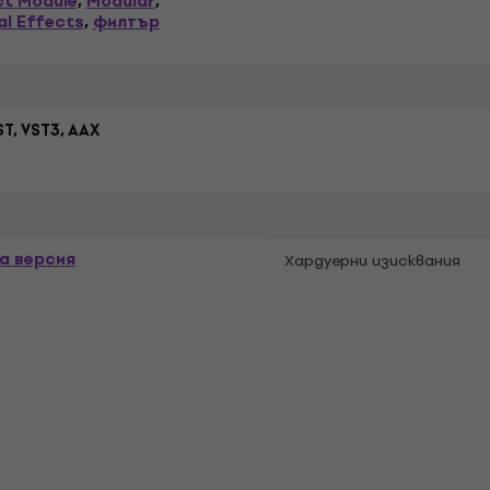
ct Module
Modular
,
,
al Effects
филтър
,
ST, VST3, AAX
а версия
Хардуерни изисквания