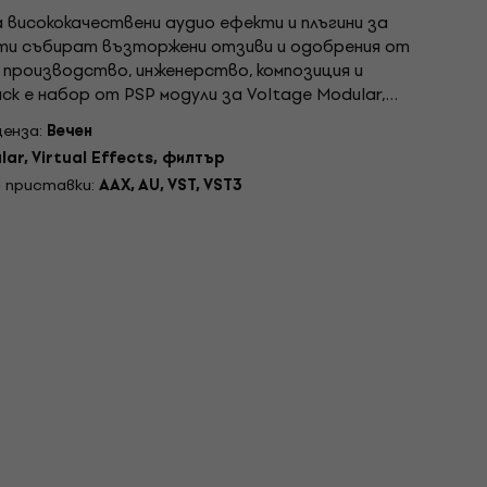
висококачествени аудио ефекти и плъгини за
кти събират възторжени отзиви и одобрения от
о производство, инженерство, композиция и
ck е набор от PSP модули за Voltage Modular,
гнат да ви помогне да изградите полифонични
ценза:
Вечен
lar, Virtual Effects, филтър
 приставки:
AAX, AU, VST, VST3