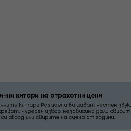
ични китари на страхотни цени
чните китари Pasadena ви дават честен звук,
оряват. Чудесен избор, независимо дали свирит
 си акорд или свирите на сцена от години.