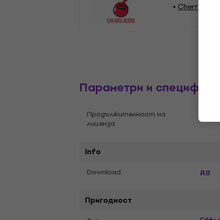
Cherry Aud
Параметри и специфика
Вече
Продължителност на
лиценза
Info
да
Download
Пригодност