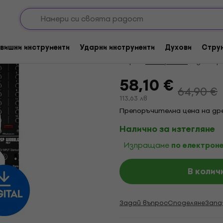
р
Ефект Plug-Ins
Отстъпки
Cherry Audio PSP Po
вишни инструменти
Ударни инструменти
Духови
Стру
Марка:
Cherry Audio
Код на пр
58,10 €
64,90 €
113,63 лв
Препоръчителна цена на дре
Налично за изтегляне
Изпращаме
по електроне
В колич
Задай въпрос
Споделяне
Запа