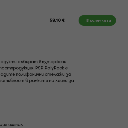
58,10 €
В количката
продукти събират възторжени
постпродукция. PSP PolyPack е
градите полифонични стелажи за
еативност в рамките на лесни за
щия сигнал