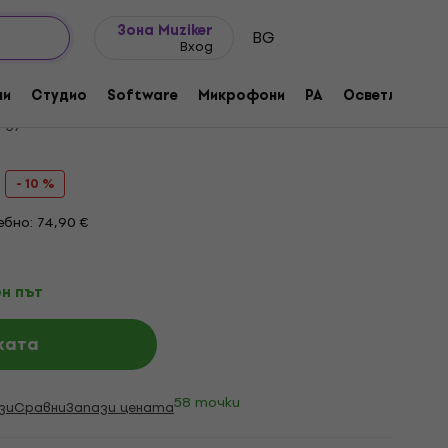
Идеи за подарък
FAQ
Muziker Блог
Зона Muziker
BG
Вход
ly Modular (Дигитален продукт)
ни
Студио
Software
Микрофони
PA
Осветление
одукта:
450638
- 10 %
бно: 74,90 €
н път
ката
58 точки
зи
Сравни
Запази цената