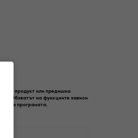
е друг продукт или предишна
туер. Обхватът на функциите зависи
ване на програмата.