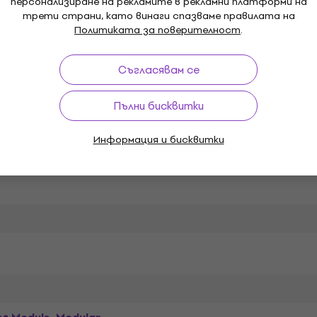
персонализиране на рекламите в рекламни платформи на
io Студио
Cherry Audio Студио софтуер
Cherry 
трети страни, като винаги спазваме правилата на
Политиката за поверителност
.
Съгласявам се
Пълни бисквитки
ции
Информация и бисквитки
н