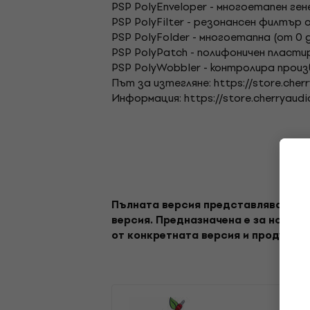
PSP PolyEnveloper - многоетапен ге
PSP PolyFilter - резонансен филтъ
PSP PolyFolder - многоетапна (от 0 д
PSP PolyPatch - полифоничен пласти
PSP PolyWobbler - контролира прои
Път за изтегляне: https://store.cher
Информация: https://store.cherryaudi
Пълната версия представлява софту
версия. Предназначена е за нови п
от конкретната версия и продукт. 