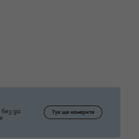
 без да
Тук ще намерите
е