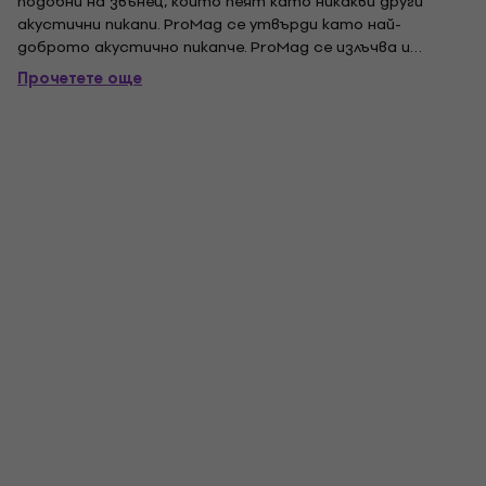
подобни на звънец, които пеят като никакви други
акустични пикапи. ProMag се утвърди като най-
доброто акустично пикапче. ProMag се излъчва и
балансира във фабриката за перфектен низ баланс -
Прочетете още
тройни струни и бас низовете ще изпъкват със същия
обем. Наградата, издържаща 15-футово
нискочестотно,...