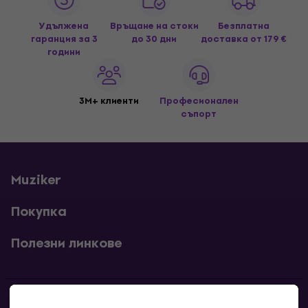
Удължена
Връщане на стоки
Безплатна
гаранция за 3
до 30 дни
доставка
от 179 €
години
3M+ клиенти
Професионален
съпорт
Muziker
Покупка
Полезни линкове