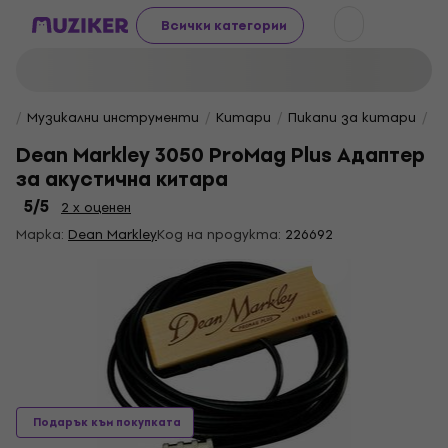
Всички категории
Музикални инструменти
Китари
Пикапи за китари
А
Dean Markley 3050 ProMag Plus Адаптер
за акустична китара
5
/5
2 x оценен
Марка:
Dean Markley
Код на продукта:
226692
Подарък към покупката