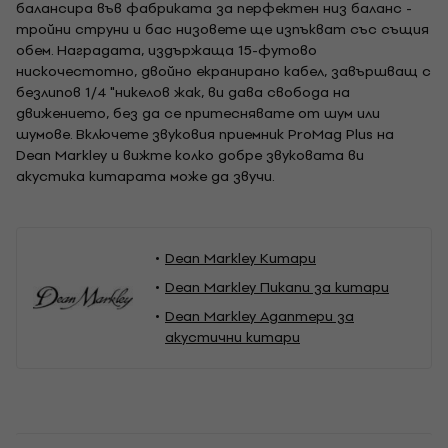
балансира във фабриката за перфектен низ баланс -
тройни струни и бас низовете ще изпъкват със същия
обем. Наградата, издържаща 15-футово
нискочестотно, двойно екранирано кабел, завършващ с
безлипов 1/4 "никелов жак, ви дава свобода на
движението, без да се притеснявате от шум или
шумове. Включете звуковия приемник ProMag Plus на
Dean Markley и вижте колко добре звуковата ви
акустика китарата може да звучи.
Dean Markley Китари
Dean Markley Пикапи за китари
Dean Markley Адаптери за
акустични китари