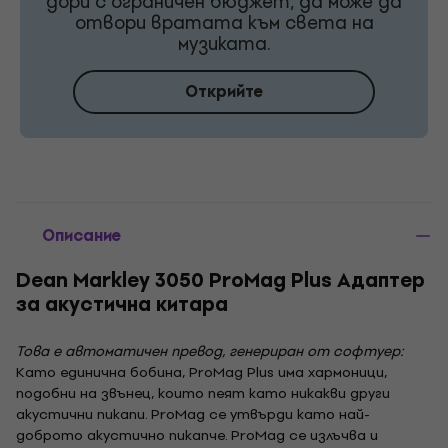
дори с ограничен бюджет, да може да
отвори вратата към света на
музиката.
Открийте
Описание
Dean Markley 3050 ProMag Plus Адаптер
за акустична китара
Това е автоматичен превод, генериран от софтуер:
Като единична бобина, ProMag Plus има хармоници,
подобни на звънец, които пеят като никакви други
акустични пикапи. ProMag се утвърди като най-
доброто акустично пикапче. ProMag се излъчва и