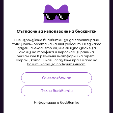
Контакти
Свържи се с нас
Съгласие за използване на бисквитки
Ние използваме бисквитки, за да гарантираме
функционалността на нашия уебсайт. След като
дадеш съгласието си, ние ги използваме за
анализ на трафика и персонализиране на
рекламите в рекламни платформи на трети
страни, като винаги спазваме правилата на
BG
Политиката за поверителност
.
Съгласявам се
Pazaruvaj - Надежден помощник за покупки
Пълни бисквитки
Информация и бисквитки
© 2004-2026 MUZIKER a.s.