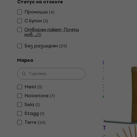
Статус на стоките
Terre Bird 
Промоции
(
4
)
Специална пер
3,8
/5
С купон
(
3
)
4,09 €
Отворен пакет, Почти
8 лв
нов...
(
3
)
В наличност
Без pазширен
(
29
)
За количеств
Марка
Noicetone 
28,5x14,5c
Специална пер
2,69 €
Meinl
(
3
)
5,26 лв
Noicetone
(
7
)
В наличност
Sela
(
1
)
Stagg
(
1
)
За количеств
Terre
(
20
)
Terre Bamb
Специална пер