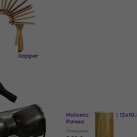
7,68 €
с код
MUZMUZ-5
8,18 €
16 лв
В наличност
HAPPY HOUR
wood Clapper
Noicetone S060-1 Thund
Tube 17,5x6cm Thunder
кусия
Специална перкусия
5
/5
11,20 €
14,77 €
- 24 %
21,91 лв
В наличност
lo Ъгълът
Noicetone S023-2 12x10
кусия
Рачно
Специална перкусия