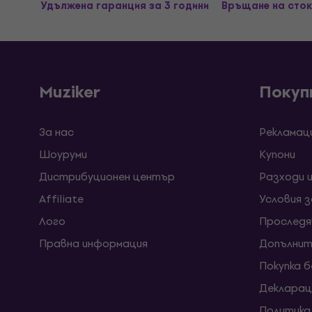
Удължена гаранция за 3 години
Връщане на сток
Muziker
Покуп
За нас
Рекламац
Шоуруми
Kупони
Дистрибуционен център
Разходи 
Affiliate
Условия 
Лого
Проследя
Правна информация
Допълнит
Покупка 
Декларац
Политика