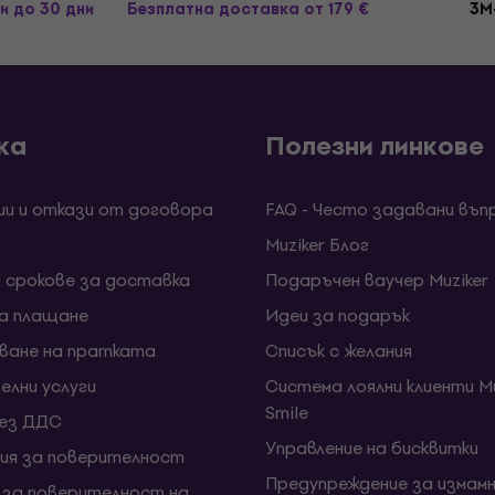
и до 30 дни
Безплатна доставка
от 179 €
3M
ка
Полезни линкове
ии и откази от договора
FAQ - Често задавани въп
Muziker Блог
и срокове за доставка
Подаръчен ваучер Muziker
за плащане
Идеи за подарък
ване на пратката
Списък с желания
елни услуги
Система лоялни клиенти Mu
Smile
без ДДС
Управление на бисквитки
ия за поверителност
Предупреждение за измамн
 за поверителност на