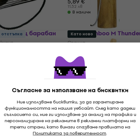
5,89 €
11,52 лв
В наличност
 Говорещ барабан
Terre Bamboo M Thunde
о отстъпка
Като ново
кусия
Специална перкусия
3
/5
UZMUZ-10
12,32 €
с код
MUZMUZ-15
14,83 €
29 лв
В наличност
Съгласие за използване на бисквитки
За количество отстъпка
Ние използваме бисквитки, за да гарантираме
oo 2 Tones
Noicetone S029-1 Kokiri
функционалността на нашия уебсайт. След като дадеш
арабан
70cm Kokiriko (Като нов
съгласието си, ние ги използваме за анализ на трафика и
персонализиране на рекламите в рекламни платформи на
кусия
Специална перкусия
трети страни, като винаги спазваме правилата на
15,70 €
Политиката за поверителност
.
30,71 лв