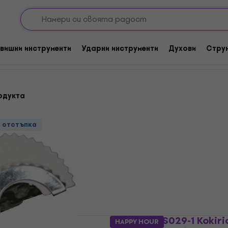
кусии
Други ударни инструменти
енти
вишни инструменти
Ударни инструменти
Духови
Стру
одукта
о отстъпка
Noicetone S029-1 Kokiri
HAPPY HOUR