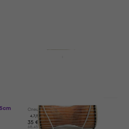
Специална перкусия
5
/5
13,50 €
26,40 лв
В наличност
er
Terre Nose Тя подсвирна
Специална перкусия
5
/5
7,99 €
15,63 лв
В наличност
Terre Wawah L Thunder
.5cm
Специална перкусия
4,7
/5
35 €
36,30 €
68,45 лв