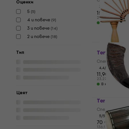
Оценки
3,8
/5
5
(
5
)
15,30 €
29,92 лв
4 и повече
(
9
)
В наличност
3 и повече
(
14
)
2 и повече
(
18
)
Terre Hard
Tип
Специална пер
4,4
/5
11,90 €
23,27 лв
В наличност
Цвят
Terre Buffa
Специална пер
5
/5
70 €
136,91 лв