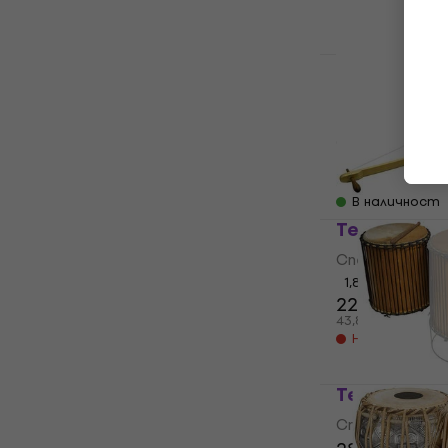
17,90
32,27 лв
В наличност
Terre Wawa
нов)
Специална пер
26,80 €
28,4
52,42 лв
В наличност
Terre 70cm
Специална пер
1,8
/5
22,40 €
43,81 лв
Не е в налич
Terre Teak
Специална пер