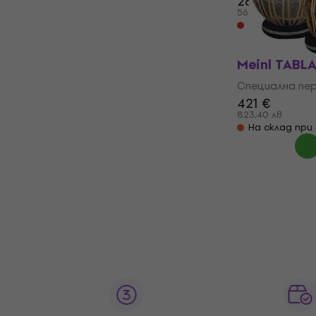
288 €
291 
563,28 лв
Само по поръ
Meinl TABLA
Специална пер
421 €
823,40 лв
На склад при