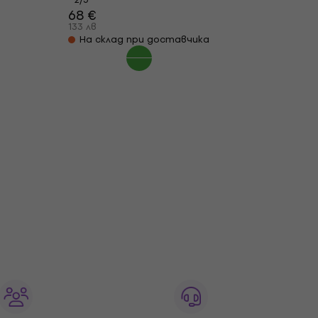
68 €
133 лв
На склад при доставчика