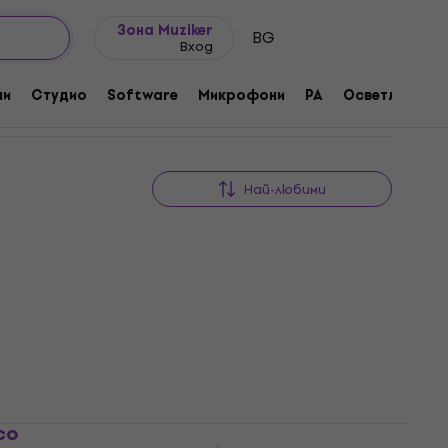
Идеи за подарък
FAQ
Muziker Блог
Зона Muziker
BG
Вход
ни
Студио
Software
Микрофони
PA
Осветление
Най-любими
co
Terre Wawah S P Thunder