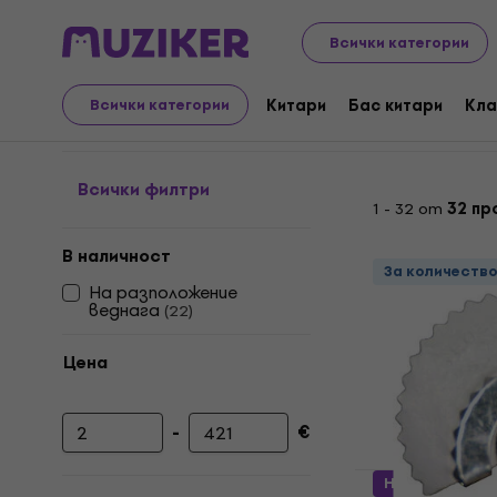
Музикални инструменти
Ударни инструменти
Пер
Всички категории
Други ударни инструм
Китари
Бас китари
Кла
Всички категории
Всички филтри
1 - 32 от
32 пр
В наличност
За количеств
На разположение
веднага
(
22
)
Цена
-
€
Минимална цена
Максимална цена
HAPPY HOUR