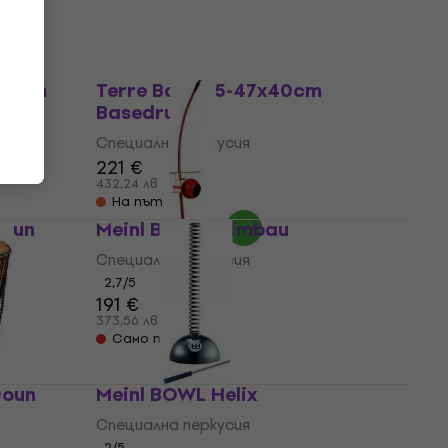
В наличност
5,5cm
Terre Bass 45-47x40cm
Basedrum
Специална перкусия
221 €
432,24 лв
На път
Doun
Meinl BE1R Berimbau
Специална перкусия
2,7
/5
191 €
373,56 лв
Само по поръчка
Doun
Meinl BOWL Helix
Специална перкусия
2
/5