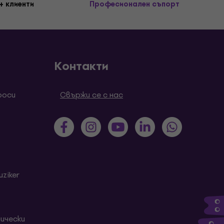
+ клиенти
Професионален съпорт
Контакти
роси
Свържи се с нас
ziker
ически