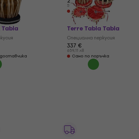
261 €
€
510,47 лв
чка
Само по поръчка
 Tabla
Terre Tabla Tabla
кусия
Специална перкусия
337 €
659,11 лв
 доставчика
Само по поръчка