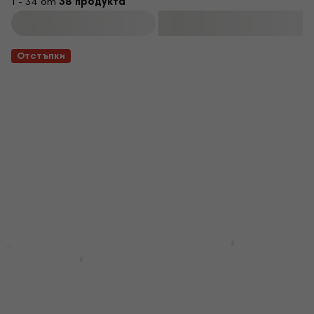
1 - 34 от
38 продукта
Филтриране
Отстъпки
Dunlop 83CN
Каподастер за
Dunlop 83CB
акустична китара
Каподастер за
акустична китара
Каподастер за акустична