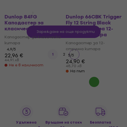
Dunlop 84FG
Dunlop 66CBK Trigger
Каподастер за
Fly 12 String Black
класическа китара
Каподастер за 12-
Зареждане на още продукти
струнна китара
Каподастер за класическа
китара
Каподастер за 12-
струнна китара
4,9
/5
22,96 €
1
2
5
/5
44,91 лв
24,90 €
Не е в наличност
48,70 лв
На път
Удължена
Връщане на стоки
Безплатна