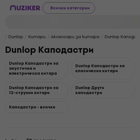
Всички категории
Dunlop
Китари
Аксесоари за китара
Dunlop Капода
Dunlop Каподастри
Dunlop Каподастри за
Dunlop Каподастри за
акустична и
класически китари
електрическа китара
Dunlop Каподастри за
Dunlop Други
12-струнни китари
каподастри
Каподастри - всички