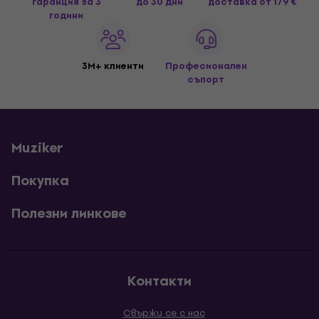
гаранция за 3
до 30 дни
доставка
от 179 €
години
3M+ клиенти
Професионален
съпорт
Muziker
Покупка
Полезни линкове
Контакти
Свържи се с нас