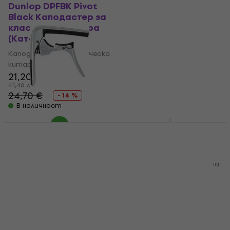
Dunlop DPFBK Pivot
Dunlop DPFSC Pivot
Black Каподастер за
Satin Chrome
класическа китара
Каподастер за
(Като ново)
класическа китара
(Като ново)
Каподастер за класическа
китара
Каподастер за класическа
21,20 €
китара
41,46 лв
17,60 €
19,10 €
24,70 €
- 14 %
34,42 лв
В наличност
В наличност
Dunlop 66CSC Trigger
Dunlop 87B
Fly 12 String Chrome
Каподастер за
Каподастер за 12-
акустична китара
струнна китара
Каподастер за акустична
Каподастер за 12-
китара
струнна китара
4,8
/5
21,94 €
5
/5
42,91 лв
24,90 €
Не е в наличност
48,70 лв
На път