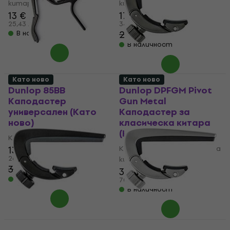
китара
китара
13 €
17,80 €
13,70 €
25,43 лв
34,81 лв
24,80 €
В наличност
- 28 %
В наличност
Като ново
Като ново
Dunlop 85BB
Dunlop DPFGM Pivot
Каподастер
Gun Metal
универсален (Като
Каподастер за
ново)
класическа китара
(Като ново)
Каподастер универсален
13,60 €
Каподастер за класическа
26,60 лв
китара
30,69 €
- 56 %
35,80 €
В наличност
70,02 лв
В наличност