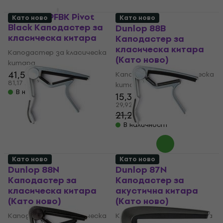
Dunlop DPFBK Pivot
Като ново
Като ново
Black Каподастер за
Dunlop 88B
класическа китара
Каподастер за
класическа китара
Каподастер за класическа
(Като ново)
китара
41,50 €
Каподастер за класическа
81,17 лв
китара
В наличност
15,30 €
29,92 лв
21,20 €
- 28 %
В наличност
Като ново
Като ново
Dunlop 88N
Dunlop 87N
Каподастер за
Каподастер за
класическа китара
акустична китара
(Като ново)
(Като ново)
Каподастер за класическа
Каподастер за акустична