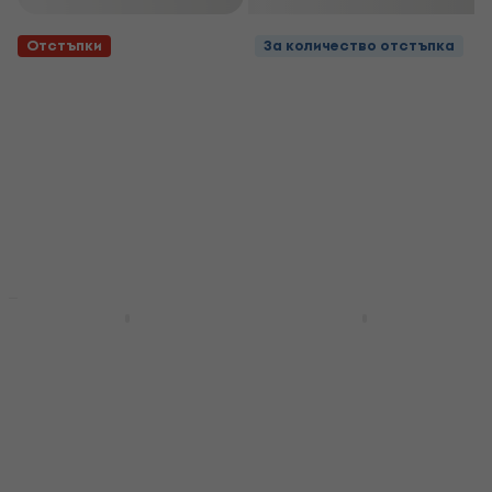
Отстъпки
За количество отстъпка
Отстъпки
Behringer DI 20 ULTRA-
Behringer DI 100
DI DI кутия
ULTRA-DI DI кутия
DI кутия
DI кутия
4,5
/5
4,7
/5
21,70 €
31 €
42,44 лв
60,63 лв
28,50 €
В наличност
- 24 %