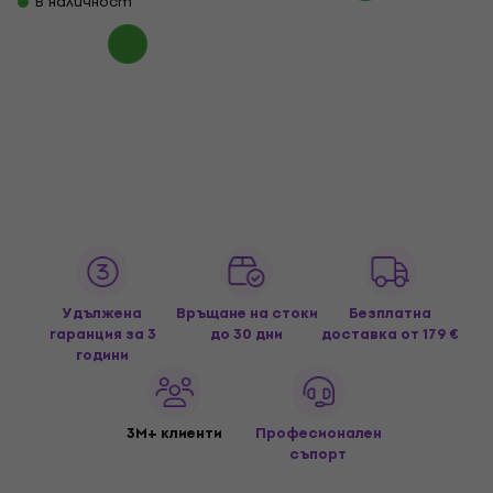
В наличност
Удължена
Връщане на стоки
Безплатна
гаранция за 3
до 30 дни
доставка
от 179 €
години
3M+ клиенти
Професионален
съпорт