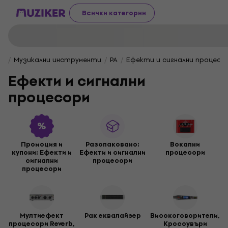
Всички категории
Музикални инструменти
PA
Ефекти и сигнални процесо
Ефекти и сигнални
процесори
Промоция и
Разопакованo:
Вокални
купони: Ефекти и
Ефекти и сигнални
процесори
сигнални
процесори
процесори
Мултиефект
Рак еквалайзер
Високоговорители,
процесори Reverb,
Кросоувъри